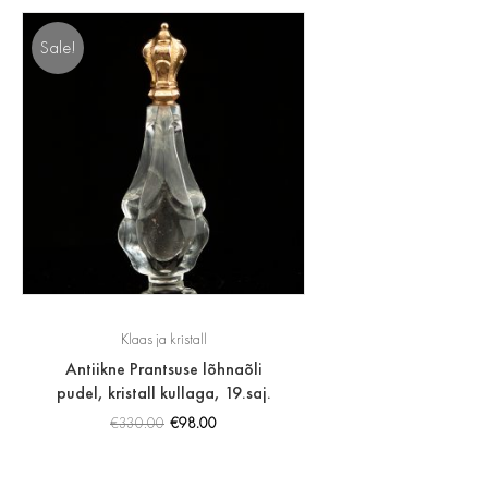
Sale!
Klaas ja kristall
Antiikne Prantsuse lõhnaõli
pudel, kristall kullaga, 19.saj.
€
330.00
€
98.00