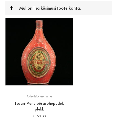
Mul on lisa küsimusi toote kohta.
Kollektsioneerimine
Tsaari-Vene püssirohupudel,
plekk
€
360.00