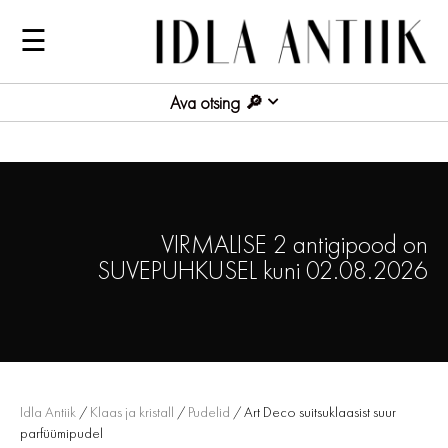
☰
Ava otsing
VIRMALISE 2 antigipood on
SUVEPUHKUSEL kuni 02.08.2026
Idla Antiik
/
Klaas ja kristall
/
Pudelid
/ Art Deco suitsuklaasist suur
parfüümipudel