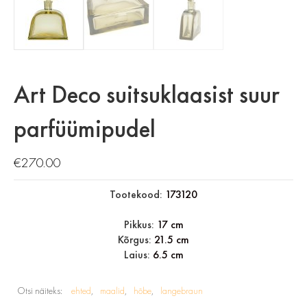
Art Deco suitsuklaasist suur
parfüümipudel
€
270.00
Tootekood:
173120
Pikkus:
17 cm
Kõrgus:
21.5 cm
Laius:
6.5 cm
Otsi näiteks:
ehted
maalid
hõbe
langebraun