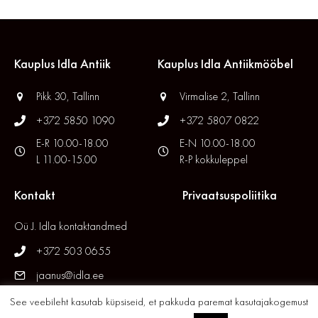
Kauplus Idla Antiik
Kauplus Idla Antiikmööbel
Pikk 30, Tallinn
Virmalise 2, Tallinn
+372 5850 1090
+372 5807 0822
E-R 10.00-18.00
E-N 10.00-18.00
L 11.00-15.00
R-P kokkuleppel
Kontakt
Privaatsuspoliitika
Oü J. Idla kontaktandmed
+372 503 0655
jaanus@idla.ee
See veebileht kasutab küpsiseid, et pakkuda paremat kasutajakogemust