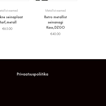
tallist esemed
Metallist esemed
ikne seinaplaat
Retro metallist
Harf,metall
seinanagi
Kass,DZGO
€
65.00
€
40.00
Privaatsuspoliitika