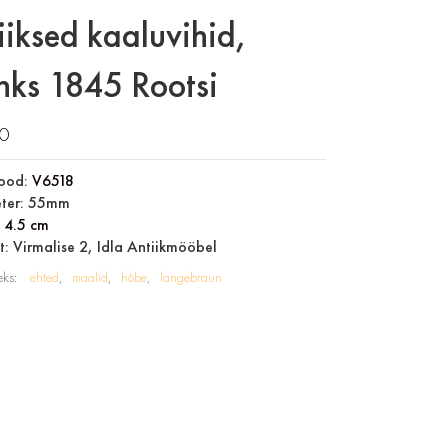
iiksed kaaluvihid,
nks 1845 Rootsi
00
ood:
V6518
ter: 55mm
:
4.5 cm
: Virmalise 2, Idla Antiikmööbel
eks:
ehted
maalid
hõbe
langebraun