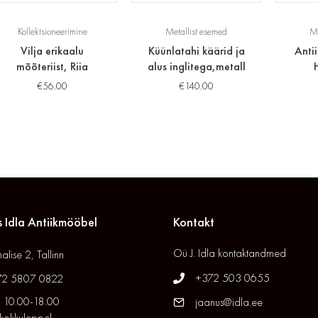
Kollektsioneerimine
Metallist esemed
Me
Vilja erikaalu
Küünlatahi käärid ja
Anti
mõõteriist, Riia
alus inglitega,metall
€
56.00
€
140.00
 Idla Antiikmööbel
Kontakt
Oü J. Idla kontaktandmed
alise 2, Tallinn
+372 503 0655
72 5807 0822
 10.00-18.00
jaanus@idla.ee
 kokkuleppel