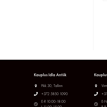
Kauplus Idla Antiik
Kauplus
Pikk 30, Tallinn
Virm
+372 5850 1090
+3
E-R 10.00-18.00
E-N
L 11.00-15.00
R-P