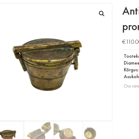
Ant
pro
€
110.
Tootek
Diamee
Kõrgus
Asukoht
Otsi näit