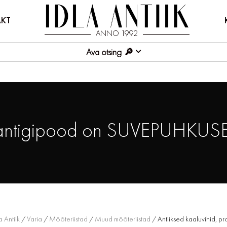
KT
ANNO 1992
Ava otsing
antigipood on SUVEPUHKUSE
a Antiik
/
Varia
/
Mõõteriistad
/
Muud mõõteriistad
/ Antiiksed kaaluvihid, pr