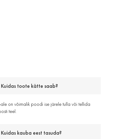
Kuidas toote kätte saab?
le on võimalik poodi ise järele tulla või tellida
osti teel.
Kuidas kauba eest tasuda?