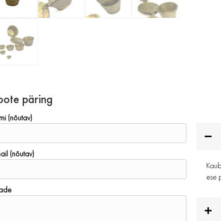
oote päring
mi (nõutav)
ail (nõutav)
Kauba
ese p
ade