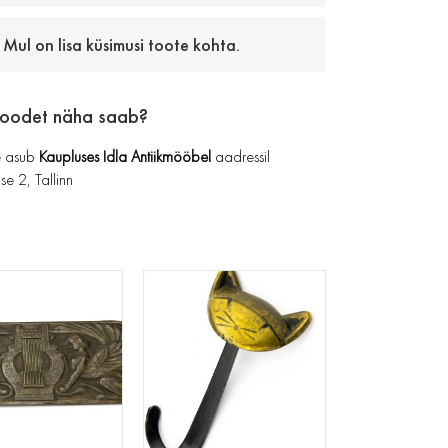
Mul on lisa küsimusi toote kohta.
toodet näha saab?
 asub
Kaupluses Idla Antiikmööbel
aadressil
se 2, Tallinn