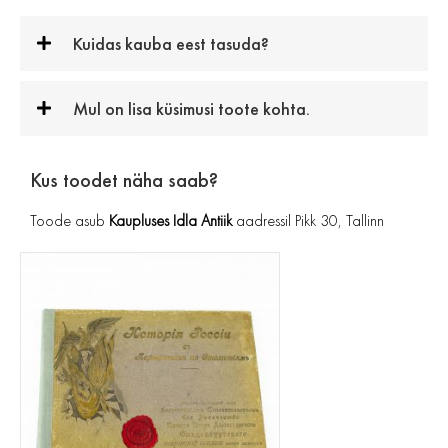
Kuidas kauba eest tasuda?
Mul on lisa küsimusi toote kohta.
Kus toodet näha saab?
Toode asub
Kaupluses Idla Antiik
aadressil Pikk 30, Tallinn