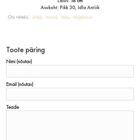
Laius:
16 cm
Asukoht: Pikk 30, Idla Antiik
Otsi näiteks:
ehted
maalid
hõbe
langebraun
Toote päring
Nimi (nõutav)
Email (nõutav)
Teade