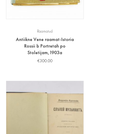
Raamatud
Antiikne Vene raamat-Istoria
Rossii b Portretah po
Stoletijam,1903a
€
300.00