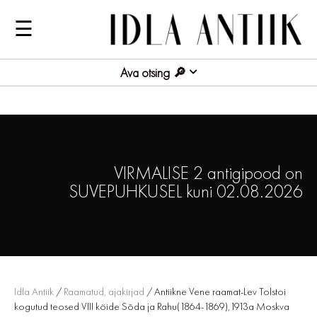
☰
Ava otsing
VIRMALISE 2 antigipood on
SUVEPUHKUSEL kuni 02.08.2026
Idla Antiik
/
Raamatud, ajakirjad
/ Antiikne Vene raamat-Lev Tolstoi
kogutud teosed VIII köide Sõda ja Rahu(1864-1869),1913a Moskva