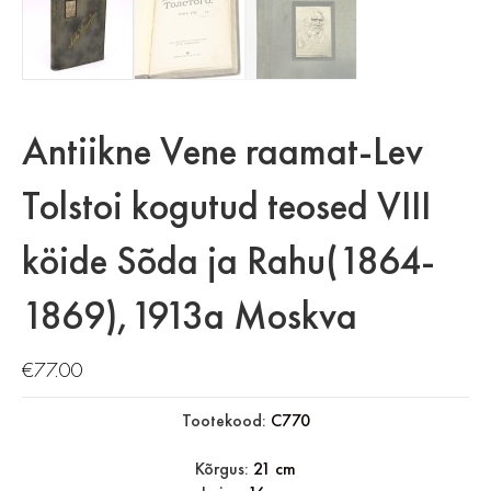
Antiikne Vene raamat-Lev
Tolstoi kogutud teosed VIII
köide Sõda ja Rahu(1864-
1869),1913a Moskva
€
77.00
Tootekood:
C770
Kõrgus:
21 cm