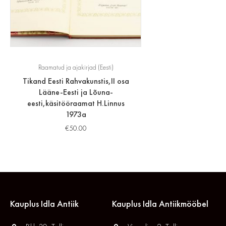
Raamatud ja ajakirjad (Eesti)
Tikand Eesti Rahvakunstis,II osa
Lääne-Eesti ja Lõuna-
eesti,käsitööraamat H.Linnus
1973a
€
50.00
Kauplus Idla Antiik
Kauplus Idla Antiikmööbel