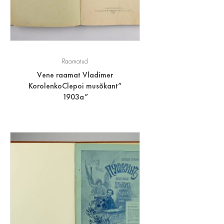
Raamatud
Vene raamat Vladimer
KorolenkoClepoi musõkant”
1903a”