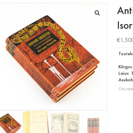
Ant
Isor
€
1,50
Tootek
Kõrgus
Laius:
Asukoht
Otsi näit