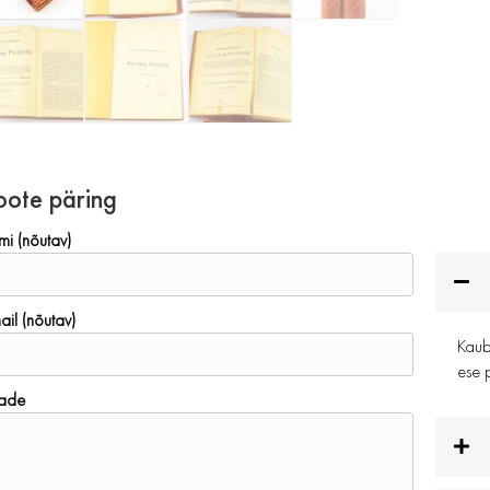
oote päring
mi (nõutav)
ail (nõutav)
Kauba
ese p
ade