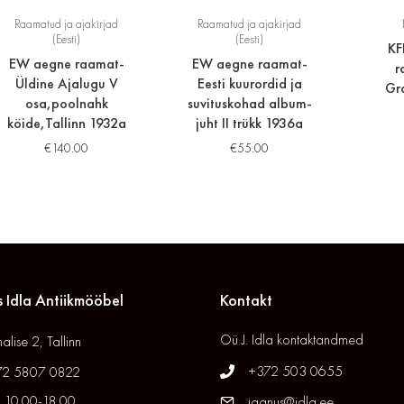
Raamatud ja ajakirjad
Raamatud ja ajakirjad
(Eesti)
(Eesti)
KF
EW aegne raamat-
EW aegne raamat-
r
Üldine Ajalugu V
Eesti kuurordid ja
Gr
osa,poolnahk
suvituskohad album-
köide,Tallinn 1932a
juht II trükk 1936a
€
140.00
€
55.00
 Idla Antiikmööbel
Kontakt
Oü J. Idla kontaktandmed
alise 2, Tallinn
+372 503 0655
72 5807 0822
 10.00-18.00
jaanus@idla.ee