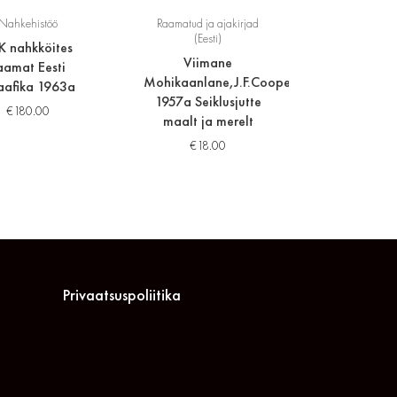
Nahkehistöö
Raamatud ja ajakirjad
(Eesti)
K nahkköites
Viimane
aamat Eesti
Mohikaanlane,J.F.Cooper
aafika 1963a
1957a Seiklusjutte
€
180.00
maalt ja merelt
€
18.00
Privaatsuspoliitika