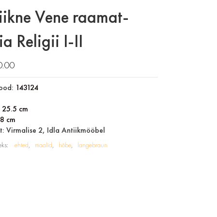
iikne Vene raamat-
ia Religii I-II
0.00
ood:
143124
:
25.5 cm
18 cm
: Virmalise 2, Idla Antiikmööbel
eks:
ehted
maalid
hõbe
langebraun