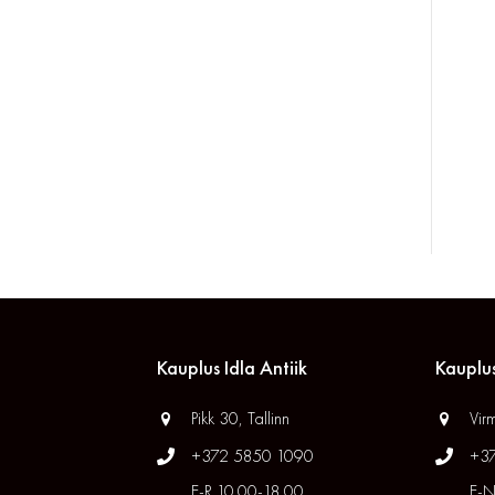
Kauplus Idla Antiik
Kauplus
Pikk 30, Tallinn
Virm
+372 5850 1090
+3
E-R 10.00-18.00
E-N