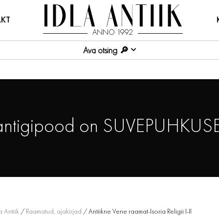
KT
ANNO 1992
Ava otsing
antigipood on SUVEPUHKUSE
a Antiik
/
Raamatud, ajakirjad
/ Antiikne Vene raamat-Isoria Religii I-II