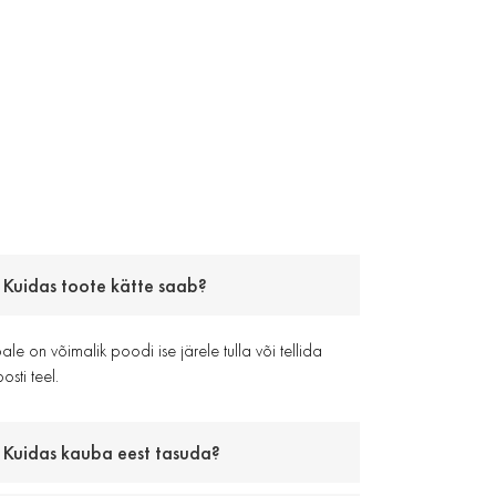
Kuidas toote kätte saab?
le on võimalik poodi ise järele tulla või tellida
osti teel.
Kuidas kauba eest tasuda?