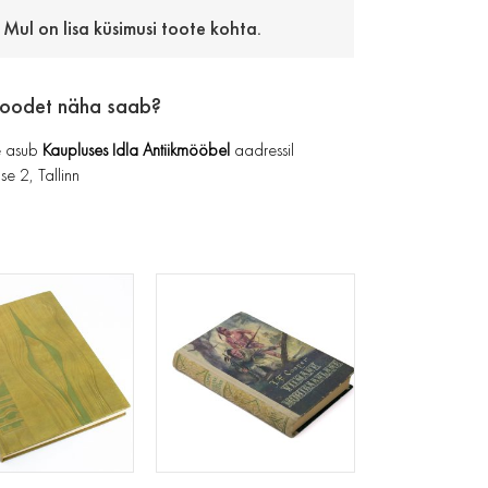
Mul on lisa küsimusi toote kohta.
toodet näha saab?
 asub
Kaupluses Idla Antiikmööbel
aadressil
se 2, Tallinn