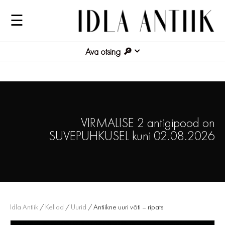
☰
Ava otsing
VIRMALISE 2 antigipood on
SUVEPUHKUSEL kuni 02.08.2026
Idla Antiik
/
Kellad
/
Uurid
/ Antiikne uuri võti – ripats