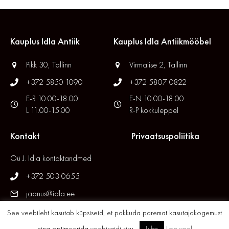
Kauplus Idla Antiik
Kauplus Idla Antiikmööbel
Pikk 30, Tallinn
Virmalise 2, Tallinn
+372 5850 1090
+372 5807 0822
E-R 10.00-18.00
E-N 10.00-18.00
L 11.00-15.00
R-P kokkuleppel
Kontakt
Privaatsuspoliitika
Oü J. Idla kontaktandmed
+372 503 0655
jaanus@idla.ee
See veebileht kasutab küpsiseid, et pakkuda paremat kasutajakogemust
ning optimeerida veebisaidi sisu.
Loe veel
Luba