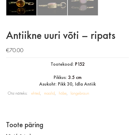
Antiikne uuri võti – ripats
€
70.00
Tootekood:
P152
Pikkus:
3.5 cm
Asukoht: Pikk 30, Idla Antiik
Otsi näiteks:
ehted
maalid
hõbe
langebraun
Toote päring