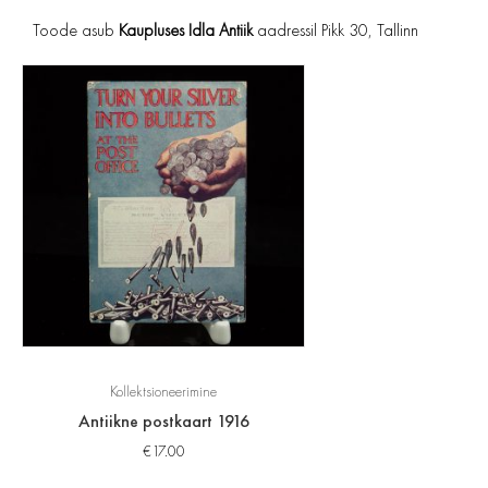
Toode asub
Kaupluses Idla Antiik
aadressil Pikk 30, Tallinn
Kollektsioneerimine
Antiikne postkaart 1916
€
17.00