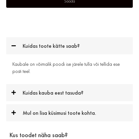
Kuidas toote kätte saab?
Kaubale on võimalik poodi ise järele tulla või tellida ese
posti teel.
Kuidas kauba eest tasuda?
Mul on lisa küsimusi toote kohta.
Kus toodet näha saab?