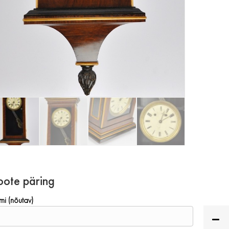
oote päring
mi (nõutav)