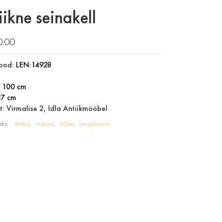
iikne seinakell
0.00
ood:
LEN:14928
:
100 cm
37 cm
: Virmalise 2, Idla Antiikmööbel
eks:
ehted
maalid
hõbe
langebraun