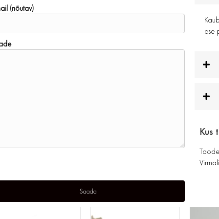
ail (nõutav)
Kauba
ese p
ade
Kus 
Toode
Virmali