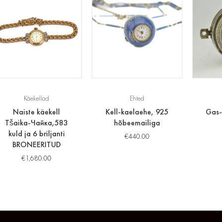
Käekellad
Ehted
Naiste käekell
Kell-kaelaehe, 925
Gas-
Tšaika-Чайка,583
hõbeemailiga
kuld ja 6 briljanti
€
440.00
BRONEERITUD
€
1,680.00