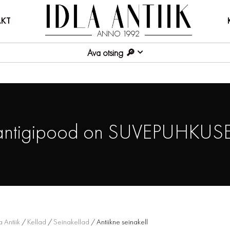
KT
ANNO 1992
Ava otsing
antigipood on SUVEPUHKUSE
a Antiik
/
Kellad
/
Seinakellad
/ Antiikne seinakell