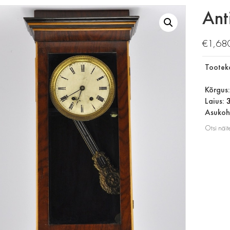
Ant
€
1,68
Tootek
Kõrgus
Laius:
Asukoht
Otsi näit