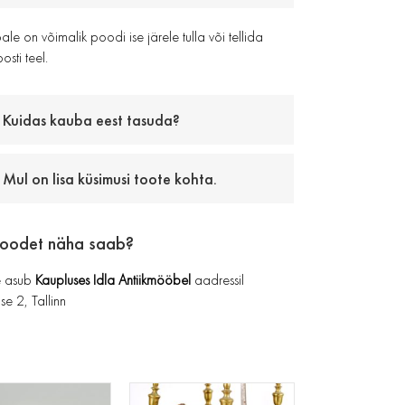
le on võimalik poodi ise järele tulla või tellida
osti teel.
Kuidas kauba eest tasuda?
Mul on lisa küsimusi toote kohta.
toodet näha saab?
 asub
Kaupluses Idla Antiikmööbel
aadressil
se 2, Tallinn