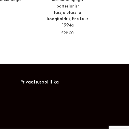
portselanist
tass,alutass ja
koogitaldrik,Ene Luur
1994a
€
28.00
Privaatsuspoliitika