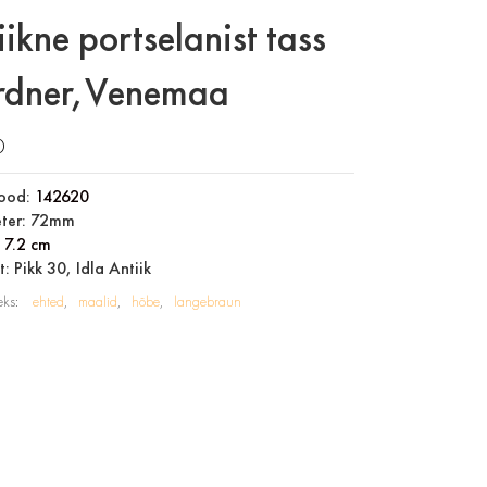
iikne portselanist tass
dner,Venemaa
0
ood:
142620
ter: 72mm
:
7.2 cm
: Pikk 30, Idla Antiik
eks:
ehted
maalid
hõbe
langebraun