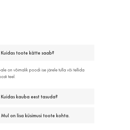
Kuidas toote kätte saab?
le on võimalik poodi ise järele tulla või tellida
osti teel.
Kuidas kauba eest tasuda?
Mul on lisa küsimusi toote kohta.