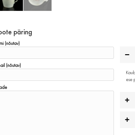
oote päring
mi (nõutav)
ail (nõutav)
Kauba
ese p
ade