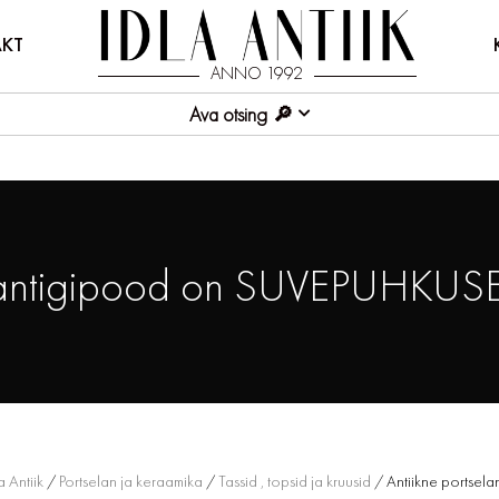
KT
ANNO 1992
Ava otsing
antigipood on SUVEPUHKUSE
a Antiik
/
Portselan ja keraamika
/
Tassid , topsid ja kruusid
/ Antiikne portsela