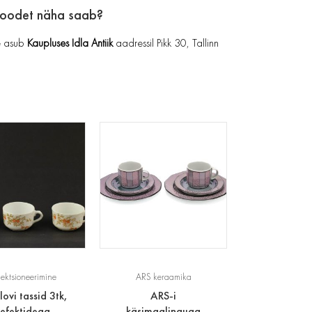
toodet näha saab?
 asub
Kaupluses Idla Antiik
aadressil Pikk 30, Tallinn
lektsioneerimine
ARS keraamika
lovi tassid 3tk,
ARS-i
efektidega
käsimaalinguga