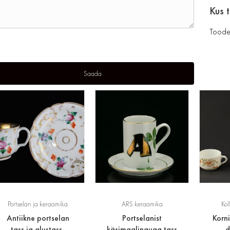
Kus 
Toode
Portselan ja keraamika
ARS keraamika
Kol
Antiikne portselan
Portselanist
Korni
tass ja alustass,
käsimaalinguga tass
d