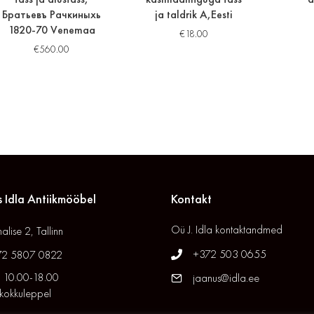
Братьевъ Рачкиныхь
ja taldrik A,Eesti
1820-70 Venemaa
€
18.00
€
560.00
 Idla Antiikmööbel
Kontakt
Oü J. Idla kontaktandmed
alise 2, Tallinn
+372 503 0655
72 5807 0822
 10.00-18.00
jaanus@idla.ee
 kokkuleppel