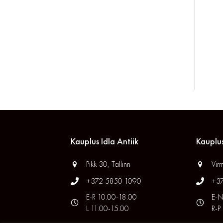
Kauplus Idla Antiik
Kauplus
Pikk 30, Tallinn
Virm
+372 5850 1090
+3
E-R 10.00-18.00
E-N
L 11.00-15.00
R-P