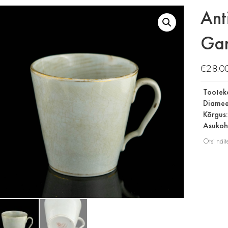
Ant
Gar
€
28.0
Tootek
Diamee
Kõrgus
Asukoht
Otsi näit