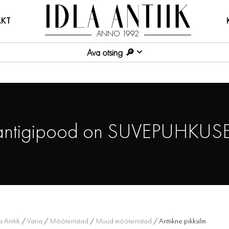
KT
ANNO 1992
Ava otsing
antigipood on SUVEPUHKUSE
a Antiik
/
Varia
/
Mõõteriistad
/
Muud mõõteriistad
/ Antiikne pikksilm