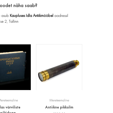
toodet näha saab?
 asub
Kaupluses Idla Antiikmööbel
aadressil
se 2, Tallinn
ereteemaline
Mereteemaline
las värviliste
Antiikne pikksilm
piltidega