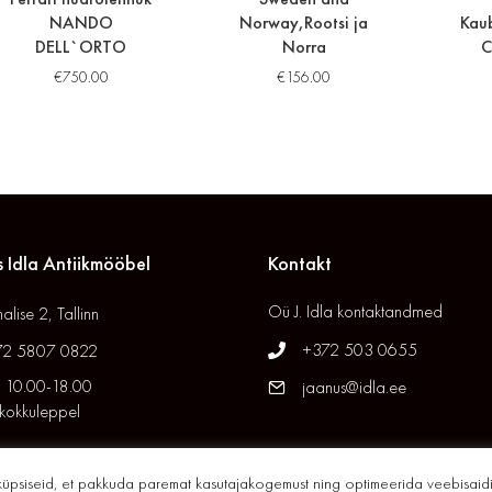
NANDO
Norway,Rootsi ja
Kaub
DELL`ORTO
Norra
C
€
750.00
€
156.00
 Idla Antiikmööbel
Kontakt
Oü J. Idla kontaktandmed
alise 2, Tallinn
+372 503 0655
72 5807 0822
 10.00-18.00
jaanus@idla.ee
 kokkuleppel
küpsiseid, et pakkuda paremat kasutajakogemust ning optimeerida veebisaidi
© 2026 Idla Antiik. All Rights Reserved. // Site by
XYSUM