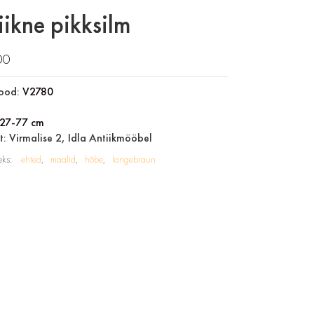
iikne pikksilm
00
ood:
V2780
27-77 cm
: Virmalise 2, Idla Antiikmööbel
eks:
ehted
maalid
hõbe
langebraun