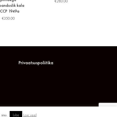
€
280.00
anduslik kala
CCP 1949a
€
350.00
Privaatsuspoliitika
 sisu.
Loe veel
Luba