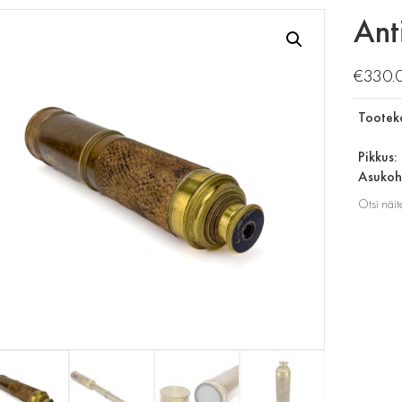
Ant
€
330.
Tootek
Pikkus:
Asukoht
Otsi näit