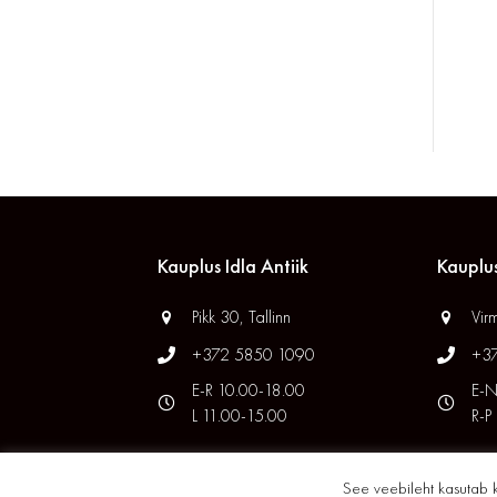
Kauplus Idla Antiik
Kauplus
Pikk 30, Tallinn
Virm
+372 5850 1090
+3
E-R 10.00-18.00
E-N
L 11.00-15.00
R-P
See veebileht kasutab 