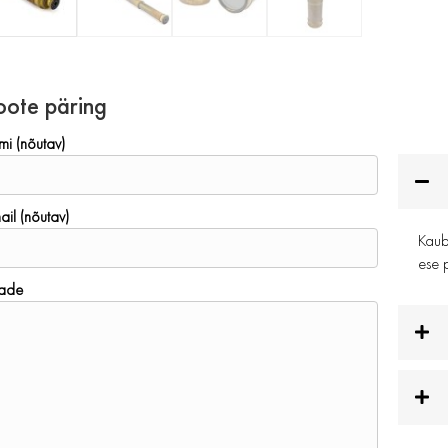
oote päring
mi (nõutav)
ail (nõutav)
Kauba
ese p
ade