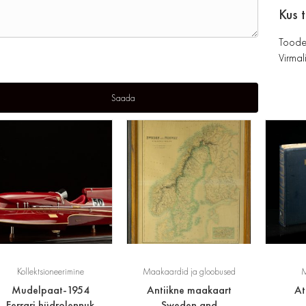
Kus 
Toode
Virmali
Kollektsioneerimine
Maakaardid ja gloobused
M
Mudelpaat-1954
Antiikne maakaart
At
Ferrari hüdrolennuk
Sweden and