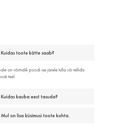
Kuidas toote kätte saab?
le on võimalik poodi ise järele tulla või tellida
osti teel.
Kuidas kauba eest tasuda?
Mul on lisa küsimusi toote kohta.