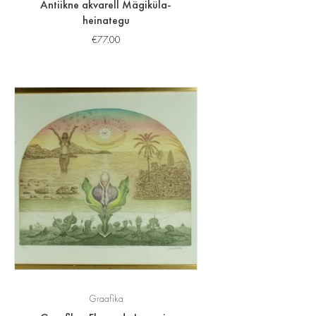
Antiikne akvarell Mägiküla-
heinategu
€
77.00
Graafika