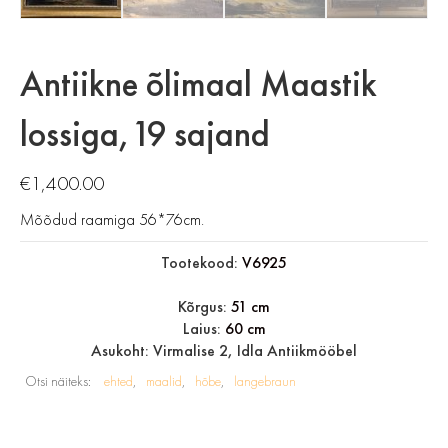
Antiikne õlimaal Maastik
lossiga,19 sajand
€
1,400.00
Mõõdud raamiga 56*76cm.
Tootekood:
V6925
Kõrgus:
51 cm
Laius:
60 cm
Asukoht: Virmalise 2, Idla Antiikmööbel
Otsi näiteks:
ehted
maalid
hõbe
langebraun