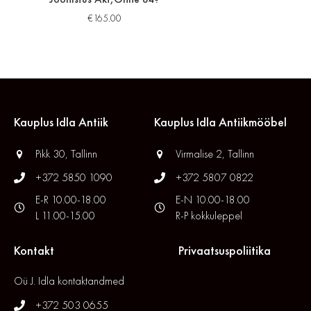
€
165.00
Kauplus Idla Antiik
Kauplus Idla Antiikmööbel
Pikk 30, Tallinn
Virmalise 2, Tallinn
+372 5850 1090
+372 5807 0822
E-R 10.00-18.00
E-N 10.00-18.00
L 11.00-15.00
R-P kokkuleppel
Kontakt
Privaatsuspoliitika
Oü J. Idla kontaktandmed
+372 503 0655