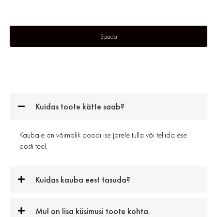
Kuidas toote kätte saab?
Kaubale on võimalik poodi ise järele tulla või tellida ese
posti teel.
Kuidas kauba eest tasuda?
Mul on lisa küsimusi toote kohta.