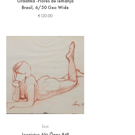
Graafika -Flores de Iemanja
Brasil, 6/50 Geo Wide
€
120.00
Eesti
Joonistus Akt,Õnne 84?