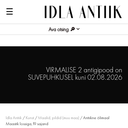
☰
Ava otsing
VIRMALISE 2 antigipood on
SUVEPUHKUSEL kuni 02.08.2026
Idla Antiik
/
Kunst
/
Maalid, pildid (muu maa)
/ Antiikne õlimaal
Maastik lossiga,19 sajand