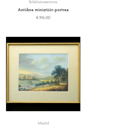
Kollektsioneerimine
Antiikne miniatüür-portree
€
196.00
Maalid