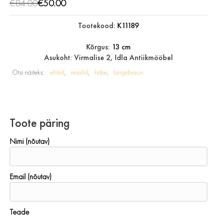
€
84.00
€
50.00
Tootekood:
K11189
Kõrgus:
13 cm
Asukoht: Virmalise 2, Idla Antiikmööbel
Otsi näiteks:
ehted
maalid
hõbe
langebraun
Toote päring
Nimi (nõutav)
Email (nõutav)
Teade