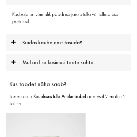
Kaubale on võimalik poodi ise järele tulla või tellida ese
posti teel.
Kuidas kauba eest tasuda?
Mul on lisa küsimusi toote kohta.
Kus toodet näha saab?
Toode asub
Kaupluses Idla Antiikmööbel
aadressil Virmalise 2,
Tallinn