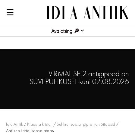
☰
Ava otsing
VIRMALISE 2 antigipood on
SUVEPUHKUSEL kuni 02.08.2026
Idla Antiik
/
Klaas ja kristall
/
Suhkru- soola- pipra- ja võitoosid
/
Antiikne kristallist soolatoos