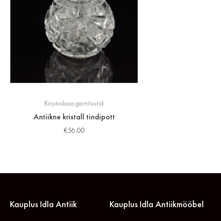
Kirjutuslaua garnituurid
Antiikne kristall tindipott
€
56.00
Kauplus Idla Antiik
Kauplus Idla Antiikmööbel