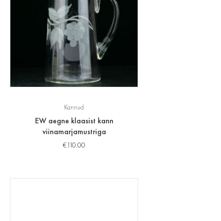
Kannud
EW aegne klaasist kann
viinamarjamustriga
€
110.00