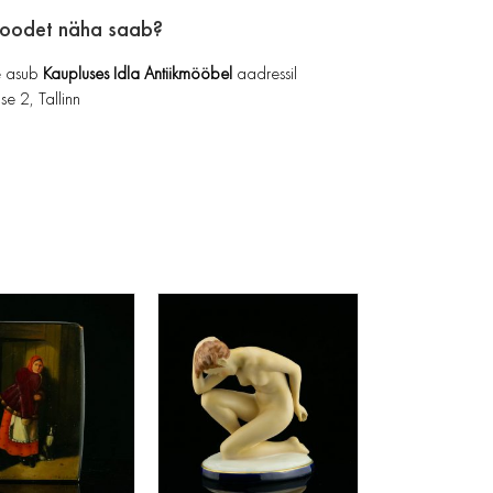
toodet näha saab?
 asub
Kaupluses Idla Antiikmööbel
aadressil
se 2, Tallinn