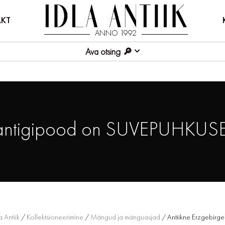
KT
ANNO 1992
Ava otsing
antigipood on SUVEPUHKUSE
a Antiik
/
Kollektsioneerimine
/
Mängud ja mänguasjad
/ Antiikne Erzgebirge