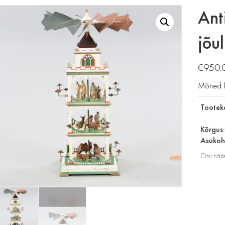
Ant
jõu
€
950.
Mõned l
Tootek
Kõrgus
Asukoht
Otsi näit