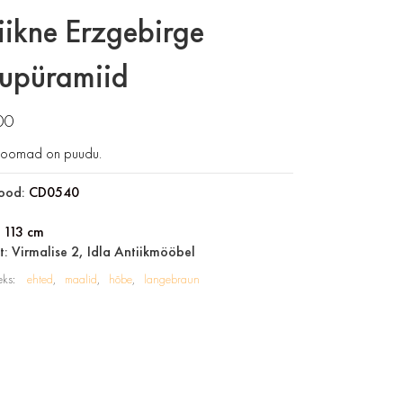
iikne Erzgebirge
lupüramiid
00
oomad on puudu.
ood:
CD0540
:
113 cm
: Virmalise 2, Idla Antiikmööbel
eks:
ehted
maalid
hõbe
langebraun