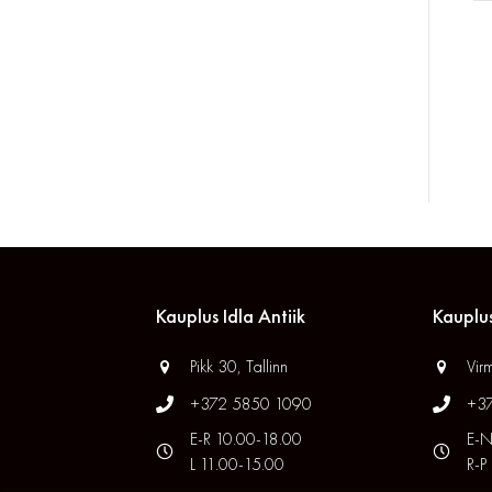
Kauplus Idla Antiik
Kauplus
Pikk 30, Tallinn
Virm
+372 5850 1090
+3
E-R 10.00-18.00
E-N
L 11.00-15.00
R-P