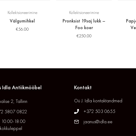
Kollektsioneerimine
Kollektsioneerimine
Välgumihkel
Pronksist 19saj lukk –
Papj
Foo koer
Ve
€
56.00
€
250.00
 Idla Antiikmööbel
Kontakt
Oü J. Idla kontaktandmed
alise 2, Tallinn
+372 503 0655
72 5807 0822
 10.00-18.00
jaanus@idla.ee
 kokkuleppel