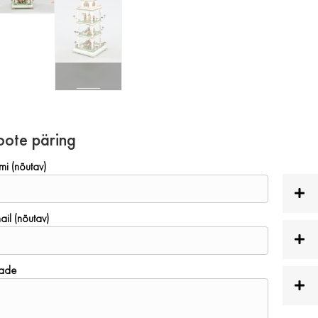
oote päring
mi (nõutav)
ail (nõutav)
ade