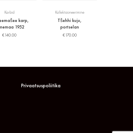
Karbid
Kollektsioneerimine
eemašee karp,
Tšehhi kuju,
nemaa 1952
portselan
€
140.00
€
170.00
Privaatsuspoliitika