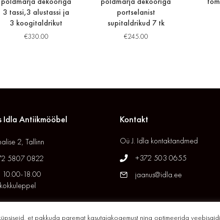
põldmarja dekooriga
põldmarja dekooriga
tom
3 tassi,3 alustassi ja
portselanist
3 koogitaldrikut
supitaldrikud 7 tk
€
330.00
€
245.00
 Idla Antiikmööbel
Kontakt
Oü J. Idla kontaktandmed
alise 2, Tallinn
+372 503 0655
72 5807 0822
 10.00-18.00
jaanus@idla.ee
 kokkuleppel
küpsiseid, et pakkuda paremat kasutajakogemust ning optimeerida veebisaidi