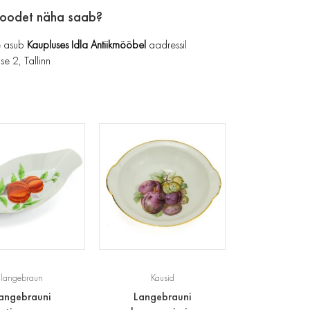
toodet näha saab?
 asub
Kaupluses Idla Antiikmööbel
aadressil
se 2, Tallinn
langebraun
Kausid
angebrauni
Langebrauni