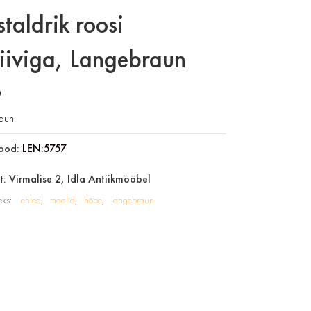
staldrik roosi
iiviga, Langebraun
0
aun
ood:
LEN:5757
: Virmalise 2, Idla Antiikmööbel
eks:
ehted
maalid
hõbe
langebraun