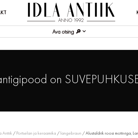
KT
ANNO 1992
Ava otsing
antigipood on SUVEPUHKUSE
a Antiik
/
Portselan ja keraamika
/
langebraun
/ Alustaldrik roosi motiiviga, 