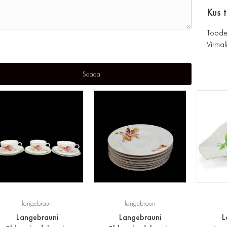
Kus 
Toode
Virmali
langebraun
langebraun
Langebrauni
Langebrauni
L