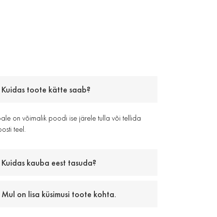
Kuidas toote kätte saab?
le on võimalik poodi ise järele tulla või tellida
osti teel.
Kuidas kauba eest tasuda?
Mul on lisa küsimusi toote kohta.