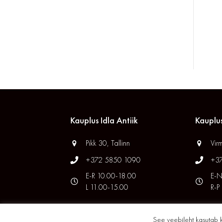
Kauplus Idla Antiik
Kauplus
Pikk 30, Tallinn
Virm
+372 5850 1090
+3
E-R 10.00-18.00
E-N
L 11.00-15.00
R-P
See veebileht kasutab 