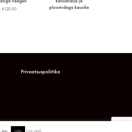
atiga vaagen
karusmarja ja
ploomidega kausike
€
120.00
Privaatsuspoliitika
 sisu.
Loe veel
Luba