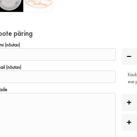
oote päring
mi (nõutav)
ail (nõutav)
Kauba
ese p
ade