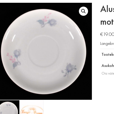
Alu
mot
€
19.0
Langebr
Tootek
Asukoht
Otsi näit