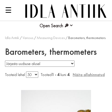
☰
Open Search
Idla Antiik
/
Various
/
Measuring Devices
/ Barometers, thermometers
Barometers, thermometers
Tooteid lehel
Tooted
1 - 4
kuni
4
.
Näita allahinnatud