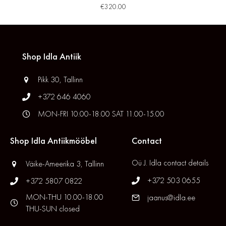
€
320.00
Shop Idla Antiik
Pikk 30, Tallinn
+372 646 4060
MON-FRI 10.00-18.00 SAT 11.00-15.00
Shop Idla Antiikmööbel
Contact
Oü J. Idla contact details
Väike-Ameerika 3, Tallinn
+372 503 0655
+372 5807 0822
MON-THU 10.00-18.00
jaanus@idla.ee
THU-SUN closed