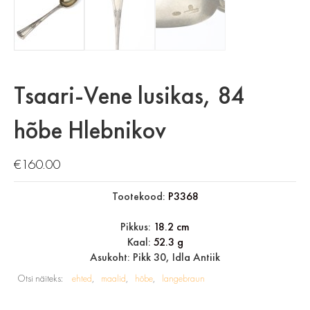
Tsaari-Vene lusikas, 84
hõbe Hlebnikov
€
160.00
Tootekood:
P3368
Pikkus:
18.2 cm
Kaal:
52.3 g
Asukoht: Pikk 30, Idla Antiik
Otsi näiteks:
ehted
maalid
hõbe
langebraun