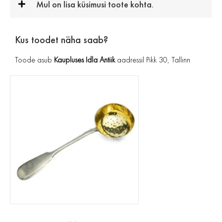
Mul on lisa küsimusi toote kohta.
Kus toodet näha saab?
Toode asub
Kaupluses Idla Antiik
aadressil Pikk 30, Tallinn