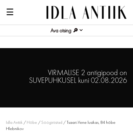
☰
Ava otsing
VIRMALISE 2 antigipood on
SUVEPUHKUSEL kuni 02.08.2026
Idla Antiik
/
Hõbe
/
Söögiriistad
/ Tsaari-Vene lusikas, 84 hõbe
Hlebnikov