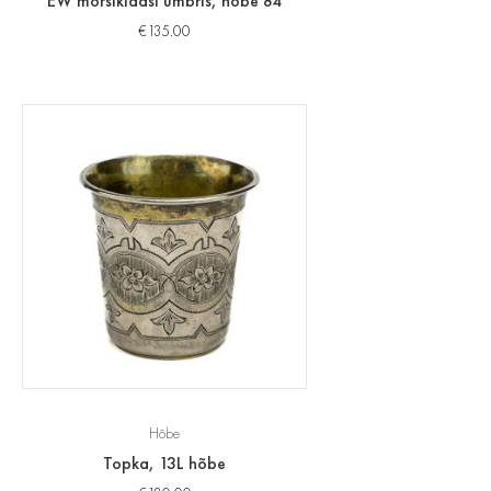
EW morsiklaasi ümbris, hõbe 84
€
135.00
Hõbe
Topka, 13L hõbe