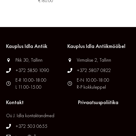
€
180.00
Kauplus Idla Antiik
Kauplus Idla Antiikmööbel
Pikk 30, Tallinn
Virmalise 2, Tallinn
+372 5850 1090
+372 5807 0822
E-R 10.00-18.00
E-N 10.00-18.00
L 11.00-15.00
R-P kokkuleppel
Kontakt
Privaatsuspoliitika
Oü J. Idla kontaktandmed
+372 503 0655