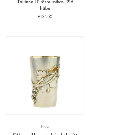
Tallinna JT tõstelusikas, 916
hõbe
€
135.00
Hõbe