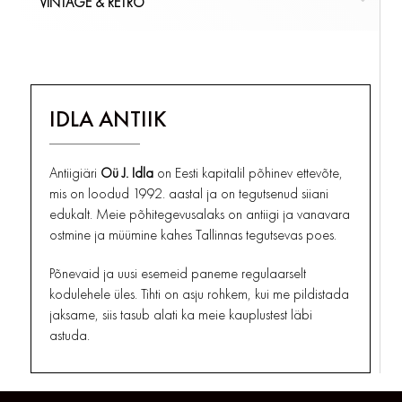
VINTAGE & RETRO
REKLAAMID JA SILDID
TOOLID
MUNATOPSID
LAMBIKUPLID
ARENSBURG KURESSAARE
PLAKAT
TELEFONID, RAADIO
KÕIK
ÕLLEKAPAD
LAUALAMBID
KIRJUTUSLAUA GARNITUURID
KÕIK
MÖÖBEL
VINTAGE & RETRO
TUBAKA SÕPRADELE
PUDELID
ÕLILAMBID/KLAASID
MAAKAARDID JA GLOOBUSED
PORTSIGARID
KÕIK
SERVIISID
PÕRANDALAMBID
MÄRGUKELLAD JA KELLUKESED
KOLLEKTSIONEERIMINE
IDLA ANTIIK
TUHATOOSID, SIGARETIHOIDJAD
SUHKRU-, SOOLA-, PIPRA- JA VÕITOOSID
SEINALAMBID
MÕÕTERIISTAD
KÕIK
BAROMEETRID, TERMOMEETRID
TUBAKA SÕPRADELE
TALDRIKUD
KÕIK
SAMOVARID
VALGUSTID
Antiigiäri
Oü J. Idla
on Eesti kapitalil põhinev ettevõte,
MUUD MÕÕTERIISTAD
TASSID , TOPSID JA KRUUSID
TEKSTIILID JA RIIDEESEMED
mis on loodud 1992. aastal ja on tegutsenud siiani
KÕIK
MÕÕTERIISTAD
edukalt. Meie põhitegevusalaks on antiigi ja vanavara
TEEPURGID
UHMRID
ostmine ja müümine kahes Tallinnas tegutsevas poes.
VAAGNAD JA KANDIKUD
UKSELINGID, HINGED, LUKUD
VAASID
VAHENDID JA TÖÖRIISTAD
Põnevaid ja uusi esemeid paneme regulaarselt
kodulehele üles. Tihti on asju rohkem, kui me pildistada
KÕIK
KÕIK
PORTSELAN JA KERAAMIKA
VARIA
jaksame, siis tasub alati ka meie kauplustest läbi
astuda.