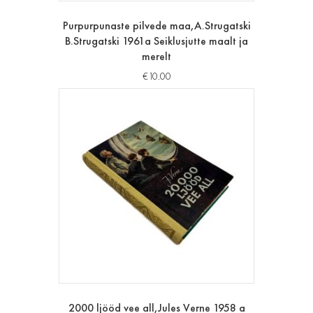
Purpurpunaste pilvede maa,A.Strugatski
B.Strugatski 1961a Seiklusjutte maalt ja
merelt
€
10.00
2000 ljööd vee all,Jules Verne 1958 a