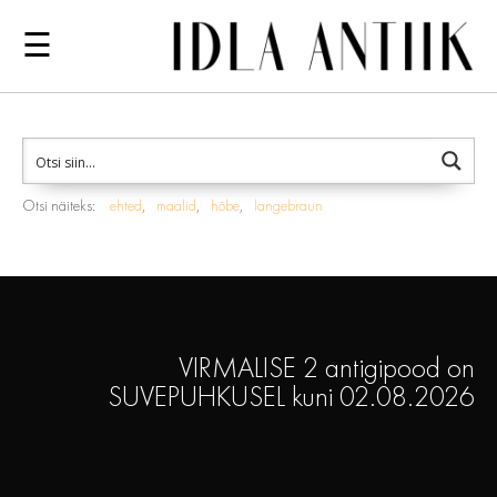
☰
Otsi näiteks:
ehted
maalid
hõbe
langebraun
VIRMALISE 2 antigipood on
SUVEPUHKUSEL kuni 02.08.2026