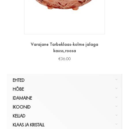
Varajane Tarbeklaas-kolme jalaga
kauss,roosa
€
36.00
EHTED
HÕBE
HÕBE
KULD
NÕUD, POKAALID
IDAMAINE
MUU
PITSID, TOPSID
LUUST JA ELEVANDILUUST
IKOONID
KÕIK
SERVIISID
KÕIK
IKOONILAMBID
EHTED
IDAMAINE
KELLAD
SÖÖGIRIISTAD
KÕIK
KÄEKELLAD
IKOONID
KLAAS JA KRISTALL