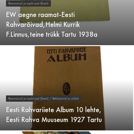
Raamatud ja ajakirjad (Eesti)
EW aegne raamat-Eesti
Rahvarõivad,Helmi Kurrik
F.Linnus,teine trükk Tartu 1938a
Raamatud ja ajakirjad (Eesti) / Reklaamid ja sildid
Eesti Rahvariiete Album 10 lehte,
Eesti Rahva Muuseum 1927 Tartu