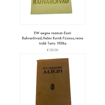
EW aegne raamat-Eesti
Rahvarõivad,Helmi Kurrik F.Linnus,teine
trükk Tartu 1938a
€
120.00