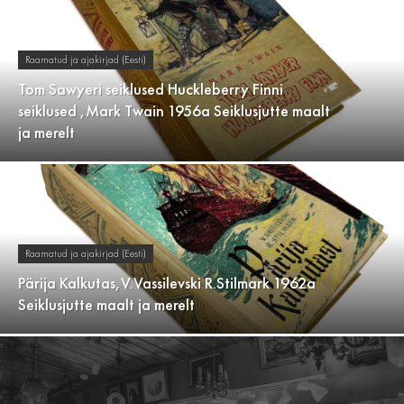
Raamatud ja ajakirjad (Eesti)
Tom Sawyeri seiklused Huckleberry Finni
seiklused ,Mark Twain 1956a Seiklusjutte maalt
ja merelt
Raamatud ja ajakirjad (Eesti)
Pärija Kalkutas,V.Vassilevski R.Stilmark 1962a
Seiklusjutte maalt ja merelt