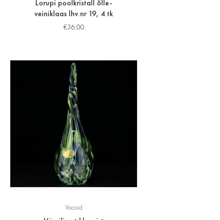
Lorupi poolkristall õlle-
veiniklaas lhv.nr 19, 4 tk
€
36.00
Vaasid