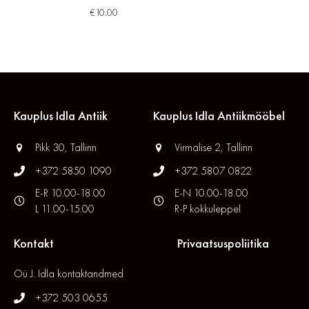
€
10.00
Kauplus Idla Antiik
Kauplus Idla Antiikmööbel
Pikk 30, Tallinn
Virmalise 2, Tallinn
+372 5850 1090
+372 5807 0822
E-R 10.00-18.00
E-N 10.00-18.00
L 11.00-15.00
R-P kokkuleppel
Kontakt
Privaatsuspoliitika
Oü J. Idla kontaktandmed
+372 503 0655