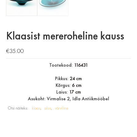
Klaasist mereroheline kauss
€
35.00
Tootekood:
116431
Pikkus:
24 cm
Kõrgus:
6 cm
Laius:
17 cm
Asukoht: Virmalise 2, Idla Antiikmööbel
Otsi näiteks:
klaas
alus
värviline