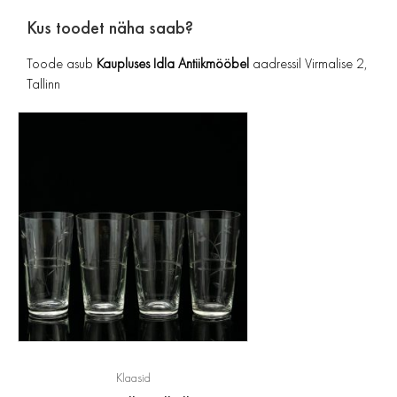
Kus toodet näha saab?
Toode asub
Kaupluses Idla Antiikmööbel
aadressil Virmalise 2,
Tallinn
Klaasid