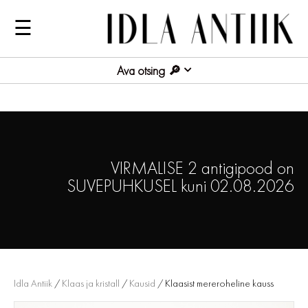
☰
Ava otsing
VIRMALISE 2 antigipood on
SUVEPUHKUSEL kuni 02.08.2026
Idla Antiik
/
Klaas ja kristall
/
Kausid
/ Klaasist mereroheline kauss