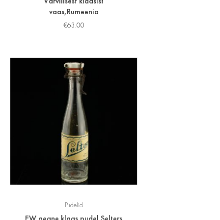
Värvilisest klaasist
vaas,Rumeenia
€
63.00
Pudelid
EW aegne klaas pudel Selters