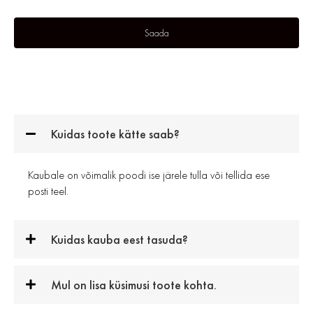
Kuidas toote kätte saab?
Kaubale on võimalik poodi ise järele tulla või tellida ese
posti teel.
Kuidas kauba eest tasuda?
Mul on lisa küsimusi toote kohta.