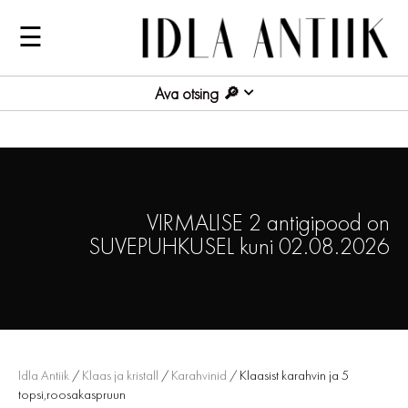
☰
Ava otsing
VIRMALISE 2 antigipood on
SUVEPUHKUSEL kuni 02.08.2026
Idla Antiik
/
Klaas ja kristall
/
Karahvinid
/ Klaasist karahvin ja 5
topsi,roosakaspruun