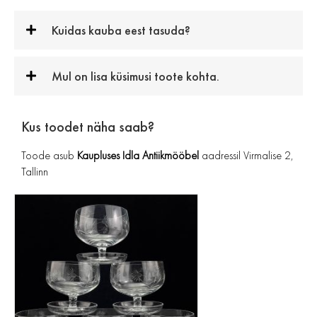
Kuidas kauba eest tasuda?
Mul on lisa küsimusi toote kohta.
Kus toodet näha saab?
Toode asub
Kaupluses Idla Antiikmööbel
aadressil Virmalise 2,
Tallinn