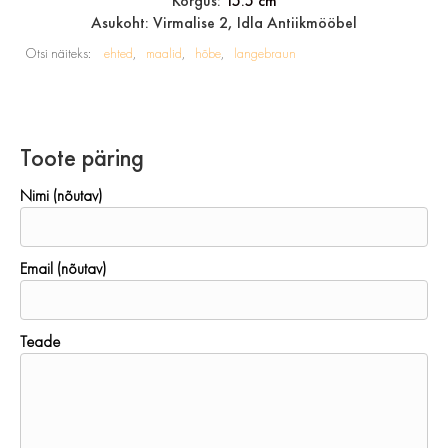
Kõrgus:
15.5 cm
Asukoht: Virmalise 2, Idla Antiikmööbel
Otsi näiteks:
ehted
maalid
hõbe
langebraun
Toote päring
Nimi (nõutav)
Email (nõutav)
Teade