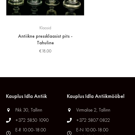
Klaasid
Antiikne pressklaasist pits -
Tahuline
€
18.00
Kauplus Idla Antiik
Kauplus Idla Antiikmööbel
Pikk 30, Tallinn
Virmalise 2, Tallinn
+372 5850 1090
+372 5807 0822
E-R 10.00-18.00
E-N 10.00-18.00