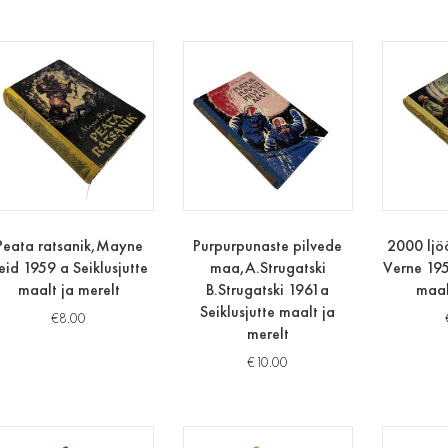
Peata ratsanik,Mayne
Purpurpunaste pilvede
2000 ljöö
eid 1959 a Seiklusjutte
maa,A.Strugatski
Verne 195
maalt ja merelt
B.Strugatski 1961a
maal
Seiklusjutte maalt ja
€
8.00
merelt
€
10.00