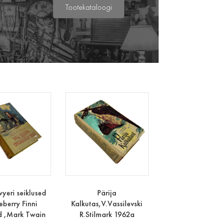
Tootekataloogi
yeri seiklused
Pärija
eberry Finni
Kalkutas,V.Vassilevski
ed ,Mark Twain
R.Stilmark 1962a