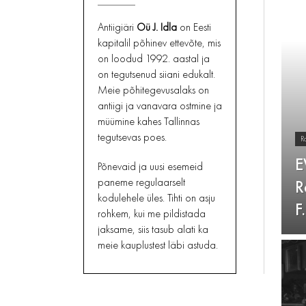
PORTSIGARID
KÕIK
MÄRGUKELLAD JA
KOLLEKTSIONEERIMINE
VÕITOOSID
KÕIK
VALGUSTID
TUHATOOSID,
KELLUKESED
Antiigiäri
Oü J. Idla
on Eesti
TALDRIKUD
SIGARETIHOIDJAD
kapitalil põhinev ettevõte, mis
MÕÕTERIISTAD
TASSID , TOPSID JA KRUUSID
on loodud 1992. aastal ja
KÕIK
BAROMEETRID,
TUBAKA SÕPRADELE
SAMOVARID
on tegutsenud siiani edukalt.
TERMOMEETRID
TEEPURGID
TEKSTIILID JA RIIDEESEMED
Meie põhitegevusalaks on
MUUD MÕÕTERIISTAD
VAAGNAD JA KANDIKUD
antiigi ja vanavara ostmine ja
UHMRID
KÕIK
MÕÕTERIISTAD
VAASID
müümine kahes Tallinnas
UKSELINGID, HINGED,
tegutsevas poes.
R
KÕIK
PORTSELAN JA
LUKUD
KERAAMIKA
E
VAHENDID JA TÖÖRIISTAD
Põnevaid ja uusi esemeid
paneme regulaarselt
R
KÕIK
VARIA
kodulehele üles. Tihti on asju
F
rohkem, kui me pildistada
jaksame, siis tasub alati ka
meie kauplustest läbi astuda.