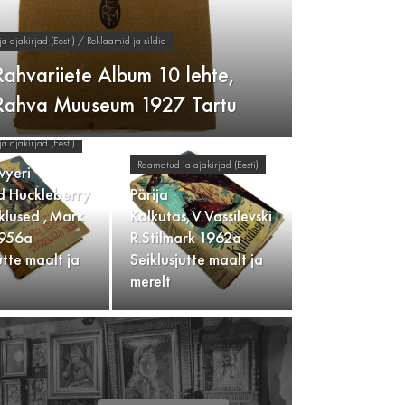
 ajakirjad (Eesti) / Reklaamid ja sildid
Rahvariiete Album 10 lehte,
 Rahva Muuseum 1927 Tartu
 ajakirjad (Eesti)
Raamatud ja ajakirjad (Eesti)
wyeri
ed Huckleberry
Pärija
iklused ,Mark
Kalkutas,V.Vassilevski
1956a
R.Stilmark 1962a
utte maalt ja
Seiklusjutte maalt ja
merelt