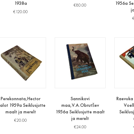
1938a
1956a Sei
€
80.00
j
€
120.00
Perekonnata,Hector
Sannikovi
Raevuka
lot 1959a Seiklusjutte
maa,V.A.Obrutšev
Voel
maalt ja merelt
1956a Seiklusjutte maalt
Seiklus
ja merelt
€
20.00
€
24.00