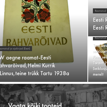
Raamatud ja
Eesti 
Eesti
Raamatud ja
Tom Sa
aamatud ja ajakirjad (Eesti)
seiklus
W aegne raamat-Eesti
Finni se
Twain 
ahvarõivad,Helmi Kurrik
Seiklusj
.Linnus,teine trükk Tartu 1938a
merelt
Vaata kõiki tooteid