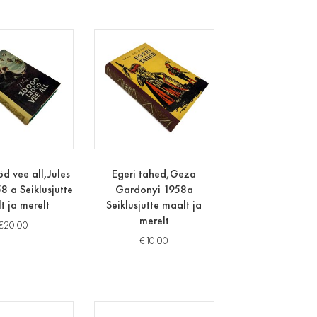
d vee all,Jules
Egeri tähed,Geza
8 a Seiklusjutte
Gardonyi 1958a
t ja merelt
Seiklusjutte maalt ja
merelt
€
20.00
€
10.00