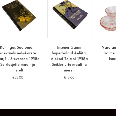
Kuningas Saalomoni
Insener Garini
Varajan
kaevandused-Aarete
hüperboloid Aeliita,
kolme 
ar,R.L.Stevenson 1958a
Aleksei Tolstoi 1958a
kau
Seiklusjutte maalt ja
Seiklusjutte maalt ja
merelt
merelt
€
22.00
€
18.00