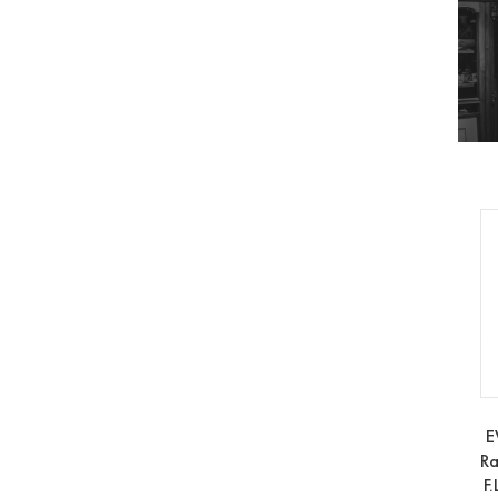
E
Ra
F.