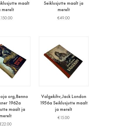
klusjutte maalt
Seiklusjutte maalt ja
a merelt
merelt
€
150.00
€
49.00
 oja org,Benno
Valgekihv,Jack London
kner 1962a
1956a Seiklusjutte maalt
jutte maalt ja
ja merelt
merelt
€
15.00
€
22.00