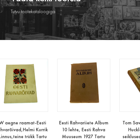
Tutvu tootekataloogiga
W aegne raamat-Eesti
Eesti Rahvariiete Album
Tom Saw
hvarõivad,Helmi Kurrik
10 lehte, Eesti Rahva
Huckl
Linnus,teine trükk Tartu
Muuseum 1927 Tartu
seiklus