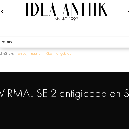
KT
ANNO 1992
i näiteks:
ehted
maalid
hõbe
langebraun
VIRMALISE 2 antigipood on