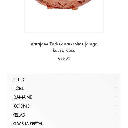
Varajane Tarbeklaas-kolme jalaga
kauss,roosa
€
36.00
EHTED
HÕBE
HÕBE
KULD
NÕUD, POKAALID
IDAMAINE
MUU
PITSID, TOPSID
LUUST JA ELEVANDILUUST
IKOONID
KÕIK
SERVIISID
KÕIK
IKOONILAMBID
EHTED
IDAMAINE
KELLAD
SÖÖGIRIISTAD
KÕIK
KÄEKELLAD
IKOONID
KLAAS JA KRISTALL