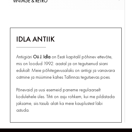
VINTAGE & RETRO
REKLAAMID JA SILDID
TOOLID
MUNATOPSID
LAMBIKUPLID
ARENSBURG KURESSAARE
PLAKAT
TELEFONID, RAADIO
KÕIK
ÕLLEKAPAD
LAUALAMBID
KIRJUTUSLAUA GARNITUURID
KÕIK
MÖÖBEL
VINTAGE & RETRO
TUBAKA SÕPRADELE
PUDELID
ÕLILAMBID/KLAASID
MAAKAARDID JA GLOOBUSED
PORTSIGARID
KÕIK
SERVIISID
PÕRANDALAMBID
MÄRGUKELLAD JA KELLUKESED
KOLLEKTSIONEERIMINE
IDLA ANTIIK
TUHATOOSID, SIGARETIHOIDJAD
SUHKRU-, SOOLA-, PIPRA- JA VÕITOOSID
SEINALAMBID
MÕÕTERIISTAD
KÕIK
BAROMEETRID, TERMOMEETRID
TUBAKA SÕPRADELE
TALDRIKUD
KÕIK
SAMOVARID
VALGUSTID
Antiigiäri
Oü J. Idla
on Eesti kapitalil põhinev ettevõte,
MUUD MÕÕTERIISTAD
TASSID , TOPSID JA KRUUSID
TEKSTIILID JA RIIDEESEMED
mis on loodud 1992. aastal ja on tegutsenud siiani
KÕIK
MÕÕTERIISTAD
edukalt. Meie põhitegevusalaks on antiigi ja vanavara
TEEPURGID
UHMRID
ostmine ja müümine kahes Tallinnas tegutsevas poes.
VAAGNAD JA KANDIKUD
UKSELINGID, HINGED, LUKUD
VAASID
VAHENDID JA TÖÖRIISTAD
Põnevaid ja uusi esemeid paneme regulaarselt
kodulehele üles. Tihti on asju rohkem, kui me pildistada
KÕIK
KÕIK
PORTSELAN JA KERAAMIKA
VARIA
jaksame, siis tasub alati ka meie kauplustest läbi
astuda.