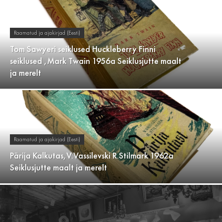
Raamatud ja ajakirjad (Eesti)
Tom Sawyeri seiklused Huckleberry Finni
seiklused ,Mark Twain 1956a Seiklusjutte maalt
ja merelt
Raamatud ja ajakirjad (Eesti)
Pärija Kalkutas,V.Vassilevski R.Stilmark 1962a
Seiklusjutte maalt ja merelt