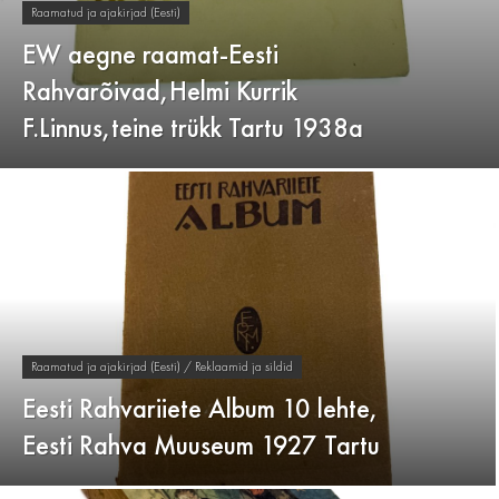
Raamatud ja ajakirjad (Eesti)
EW aegne raamat-Eesti
Rahvarõivad,Helmi Kurrik
F.Linnus,teine trükk Tartu 1938a
Raamatud ja ajakirjad (Eesti) / Reklaamid ja sildid
Eesti Rahvariiete Album 10 lehte,
Eesti Rahva Muuseum 1927 Tartu