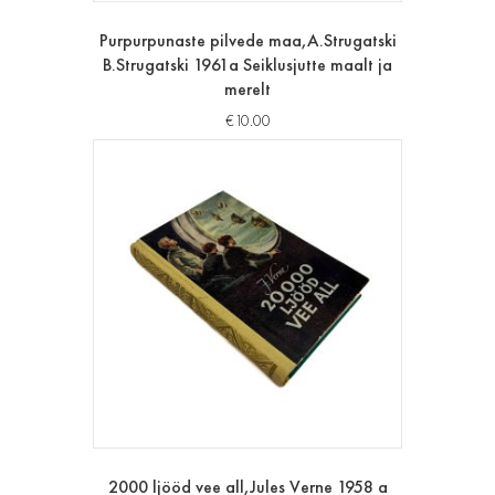
Purpurpunaste pilvede maa,A.Strugatski
B.Strugatski 1961a Seiklusjutte maalt ja
merelt
€
10.00
2000 ljööd vee all,Jules Verne 1958 a