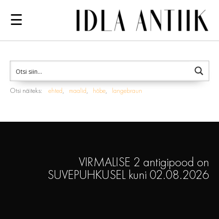
☰
Otsi näiteks:
ehted
maalid
hõbe
langebraun
VIRMALISE 2 antigipood on
SUVEPUHKUSEL kuni 02.08.2026