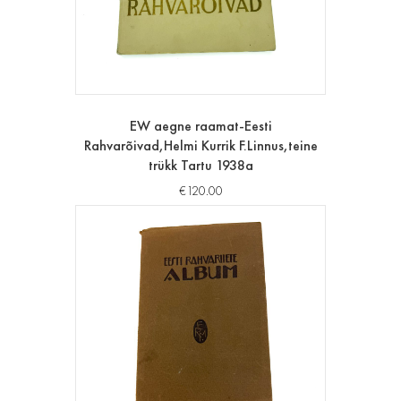
EW aegne raamat-Eesti
Rahvarõivad,Helmi Kurrik F.Linnus,teine
trükk Tartu 1938a
€
120.00