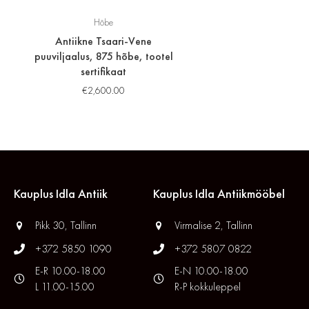
Hõbe
Antiikne Tsaari-Vene
puuviljaalus, 875 hõbe, tootel
sertifikaat
€
2,600.00
Kauplus Idla Antiik
Kauplus Idla Antiikmööbel
Pikk 30, Tallinn
Virmalise 2, Tallinn
+372 5850 1090
+372 5807 0822
E-R 10.00-18.00
E-N 10.00-18.00
L 11.00-15.00
R-P kokkuleppel