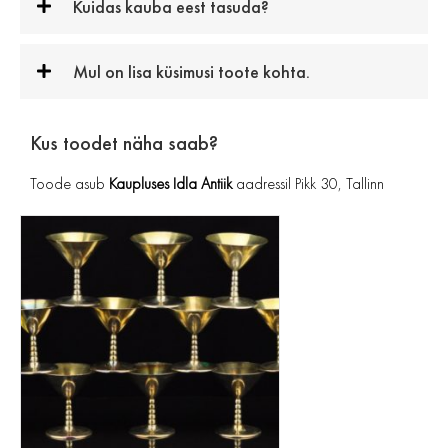
Kuidas kauba eest tasuda?
Mul on lisa küsimusi toote kohta.
Kus toodet näha saab?
Toode asub
Kaupluses Idla Antiik
aadressil Pikk 30, Tallinn