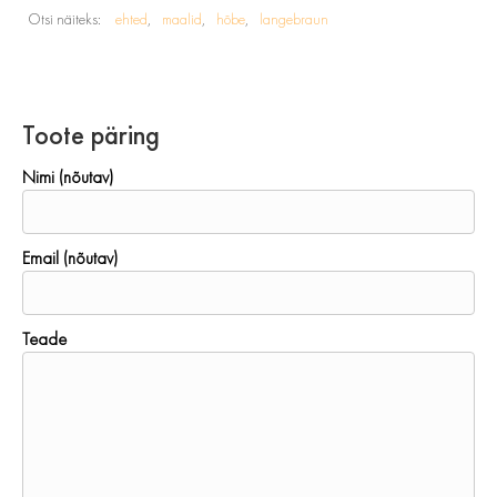
Otsi näiteks:
ehted
maalid
hõbe
langebraun
Toote päring
Nimi (nõutav)
Email (nõutav)
Teade