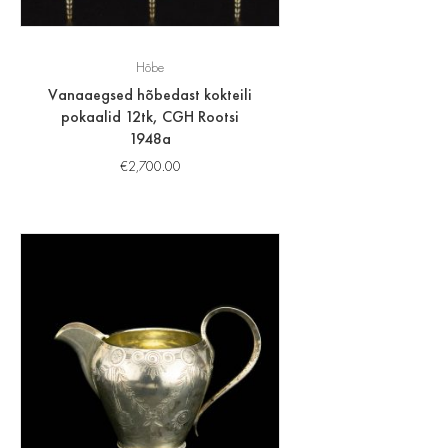
Hõbe
Vanaaegsed hõbedast kokteili
pokaalid 12tk, CGH Rootsi
1948a
€
2,700.00