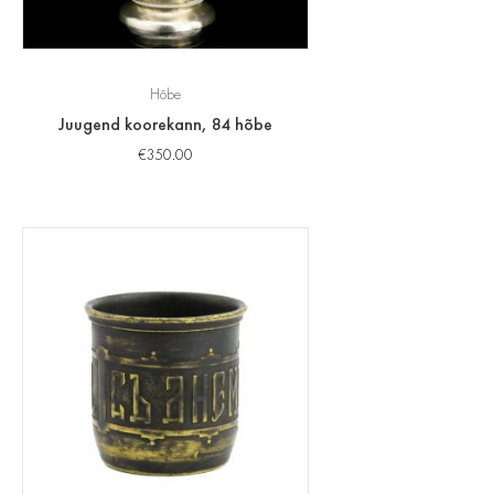
Hõbe
Juugend koorekann, 84 hõbe
€
350.00