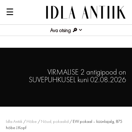
☰
Ava otsing
VIRMALISE 2 antigipood on
SUVEPUHKUSEL kuni 02.08.2026
Idla Antiik
/
Hõbe
/
Nõud, pokaalid
/ EW pokaal – küünlajalg, 875
hõbe J.Kopf