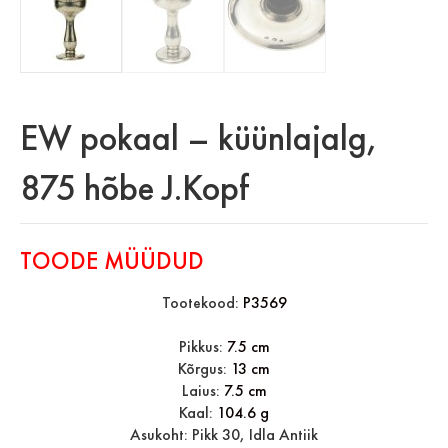
EW pokaal – küünlajalg,
875 hõbe J.Kopf
TOODE MÜÜDUD
Tootekood:
P3569
Pikkus:
7.5 cm
Kõrgus:
13 cm
Laius:
7.5 cm
Kaal:
104.6 g
Asukoht: Pikk 30, Idla Antiik