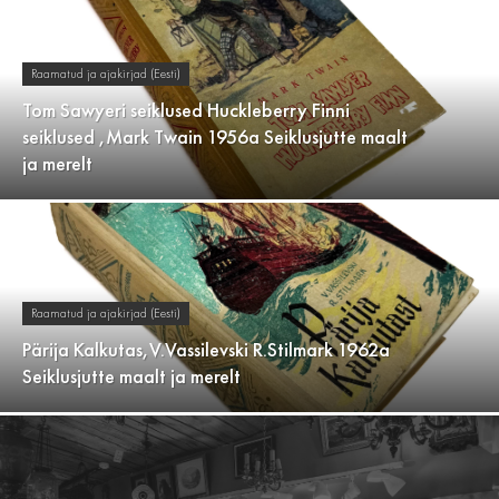
Raamatud ja ajakirjad (Eesti)
Tom Sawyeri seiklused Huckleberry Finni
seiklused ,Mark Twain 1956a Seiklusjutte maalt
ja merelt
Raamatud ja ajakirjad (Eesti)
Pärija Kalkutas,V.Vassilevski R.Stilmark 1962a
Seiklusjutte maalt ja merelt