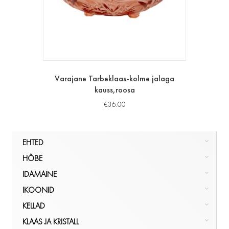
Varajane Tarbeklaas-kolme jalaga
kauss,roosa
€
36.00
EHTED
HÕBE
HÕBE
KULD
NÕUD, POKAALID
IDAMAINE
MUU
PITSID, TOPSID
LUUST JA ELEVANDILUUST
IKOONID
KÕIK
SERVIISID
KÕIK
IKOONILAMBID
EHTED
IDAMAINE
KELLAD
SÖÖGIRIISTAD
KÕIK
KÄEKELLAD
IKOONID
KLAAS JA KRISTALL