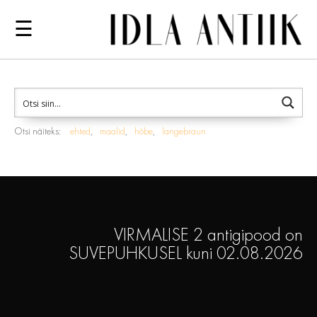
☰
Otsi näiteks:
ehted
maalid
hõbe
langebraun
VIRMALISE 2 antigipood on
SUVEPUHKUSEL kuni 02.08.2026