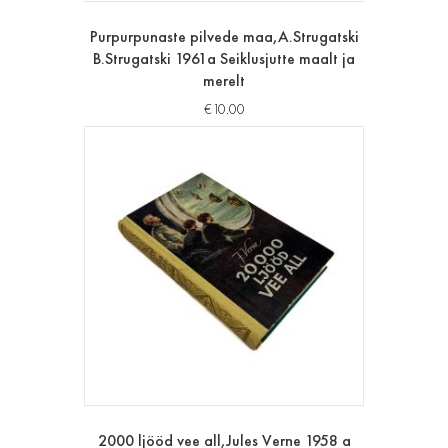
Purpurpunaste pilvede maa,A.Strugatski
B.Strugatski 1961a Seiklusjutte maalt ja
merelt
€
10.00
2000 ljööd vee all,Jules Verne 1958 a