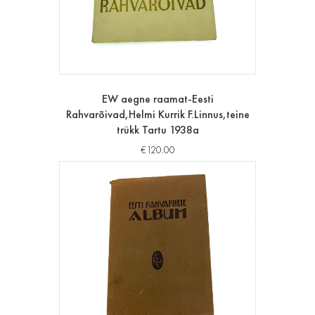
EW aegne raamat-Eesti
Rahvarõivad,Helmi Kurrik F.Linnus,teine
trükk Tartu 1938a
€
120.00