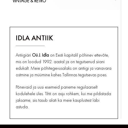
VINTAGE & RETRO
REKLAAMID JA SILDID
TOOLID
MUNATOPSID
LAMBIKUPLID
ARENSBURG KURESSAARE
PLAKAT
TELEFONID, RAADIO
KÕIK
ÕLLEKAPAD
LAUALAMBID
KIRJUTUSLAUA GARNITUURID
KÕIK
MÖÖBEL
VINTAGE & RETRO
TUBAKA SÕPRADELE
PUDELID
ÕLILAMBID/KLAASID
MAAKAARDID JA GLOOBUSED
PORTSIGARID
KÕIK
SERVIISID
PÕRANDALAMBID
MÄRGUKELLAD JA KELLUKESED
KOLLEKTSIONEERIMINE
IDLA ANTIIK
TUHATOOSID, SIGARETIHOIDJAD
SUHKRU-, SOOLA-, PIPRA- JA VÕITOOSID
SEINALAMBID
MÕÕTERIISTAD
KÕIK
BAROMEETRID, TERMOMEETRID
TUBAKA SÕPRADELE
TALDRIKUD
KÕIK
SAMOVARID
VALGUSTID
Antiigiäri
Oü J. Idla
on Eesti kapitalil põhinev ettevõte,
MUUD MÕÕTERIISTAD
TASSID , TOPSID JA KRUUSID
TEKSTIILID JA RIIDEESEMED
mis on loodud 1992. aastal ja on tegutsenud siiani
KÕIK
MÕÕTERIISTAD
edukalt. Meie põhitegevusalaks on antiigi ja vanavara
TEEPURGID
UHMRID
ostmine ja müümine kahes Tallinnas tegutsevas poes.
VAAGNAD JA KANDIKUD
UKSELINGID, HINGED, LUKUD
VAASID
VAHENDID JA TÖÖRIISTAD
Põnevaid ja uusi esemeid paneme regulaarselt
kodulehele üles. Tihti on asju rohkem, kui me pildistada
KÕIK
KÕIK
PORTSELAN JA KERAAMIKA
VARIA
jaksame, siis tasub alati ka meie kauplustest läbi
astuda.