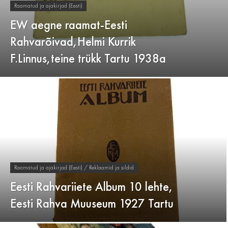
Raamatud ja ajakirjad (Eesti)
EW aegne raamat-Eesti
Rahvarõivad,Helmi Kurrik
F.Linnus,teine trükk Tartu 1938a
Raamatud ja ajakirjad (Eesti) / Reklaamid ja sildid
Eesti Rahvariiete Album 10 lehte,
Eesti Rahva Muuseum 1927 Tartu