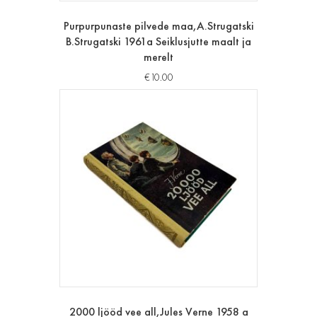
Purpurpunaste pilvede maa,A.Strugatski
B.Strugatski 1961a Seiklusjutte maalt ja
merelt
€
10.00
2000 ljööd vee all,Jules Verne 1958 a