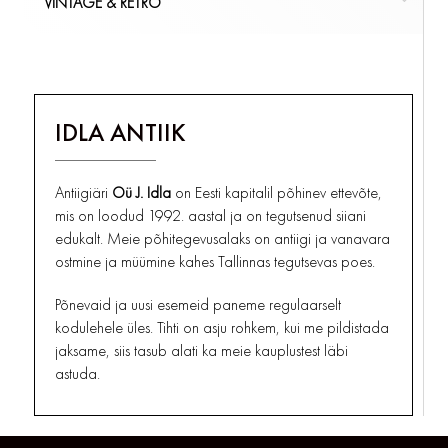
VINTAGE & RETRO
REKLAAMID JA SILDID
TOOLID
MUNATOPSID
LAMBIKUPLID
ARENSBURG KURESSAARE
PLAKAT
TELEFONID, RAADIO
KÕIK
ÕLLEKAPAD
LAUALAMBID
KIRJUTUSLAUA GARNITUURID
KÕIK
MÖÖBEL
VINTAGE & RETRO
TUBAKA SÕPRADELE
PUDELID
ÕLILAMBID/KLAASID
MAAKAARDID JA GLOOBUSED
PORTSIGARID
KÕIK
SERVIISID
PÕRANDALAMBID
MÄRGUKELLAD JA KELLUKESED
KOLLEKTSIONEERIMINE
IDLA ANTIIK
TUHATOOSID, SIGARETIHOIDJAD
SUHKRU-, SOOLA-, PIPRA- JA VÕITOOSID
SEINALAMBID
MÕÕTERIISTAD
KÕIK
BAROMEETRID, TERMOMEETRID
TUBAKA SÕPRADELE
TALDRIKUD
KÕIK
SAMOVARID
VALGUSTID
Antiigiäri
Oü J. Idla
on Eesti kapitalil põhinev ettevõte,
MUUD MÕÕTERIISTAD
TASSID , TOPSID JA KRUUSID
TEKSTIILID JA RIIDEESEMED
mis on loodud 1992. aastal ja on tegutsenud siiani
KÕIK
MÕÕTERIISTAD
edukalt. Meie põhitegevusalaks on antiigi ja vanavara
TEEPURGID
UHMRID
ostmine ja müümine kahes Tallinnas tegutsevas poes.
VAAGNAD JA KANDIKUD
UKSELINGID, HINGED, LUKUD
VAASID
VAHENDID JA TÖÖRIISTAD
Põnevaid ja uusi esemeid paneme regulaarselt
kodulehele üles. Tihti on asju rohkem, kui me pildistada
KÕIK
KÕIK
PORTSELAN JA KERAAMIKA
VARIA
jaksame, siis tasub alati ka meie kauplustest läbi
astuda.