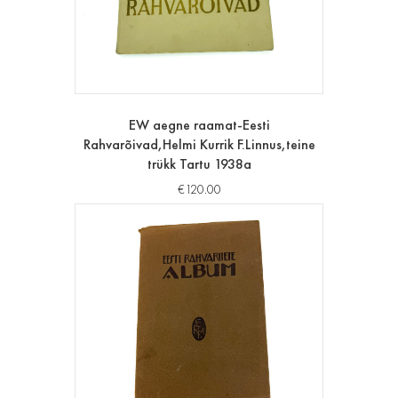
EW aegne raamat-Eesti
Rahvarõivad,Helmi Kurrik F.Linnus,teine
trükk Tartu 1938a
€
120.00