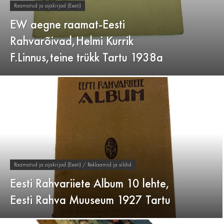
Raamatud ja ajakirjad (Eesti)
EW aegne raamat-Eesti
Rahvarõivad,Helmi Kurrik
F.Linnus,teine trükk Tartu 1938a
Raamatud ja ajakirjad (Eesti) / Reklaamid ja sildid
Eesti Rahvariiete Album 10 lehte,
Eesti Rahva Muuseum 1927 Tartu