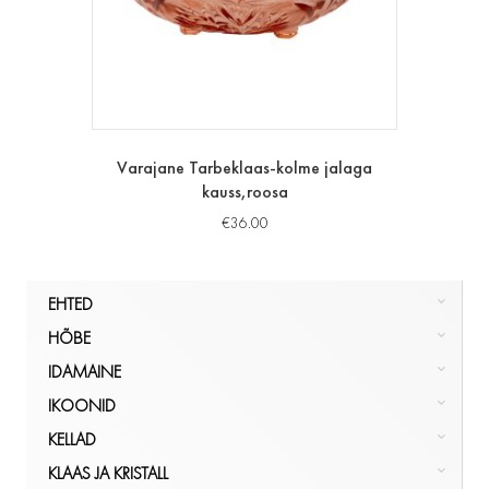
Varajane Tarbeklaas-kolme jalaga
kauss,roosa
€
36.00
EHTED
HÕBE
HÕBE
KULD
NÕUD, POKAALID
IDAMAINE
MUU
PITSID, TOPSID
LUUST JA ELEVANDILUUST
IKOONID
KÕIK
SERVIISID
KÕIK
IKOONILAMBID
EHTED
IDAMAINE
KELLAD
SÖÖGIRIISTAD
KÕIK
KÄEKELLAD
IKOONID
KLAAS JA KRISTALL