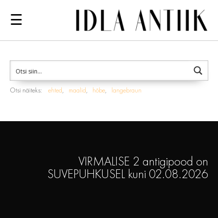
☰
Otsi näiteks:
ehted
maalid
hõbe
langebraun
VIRMALISE 2 antigipood on
SUVEPUHKUSEL kuni 02.08.2026