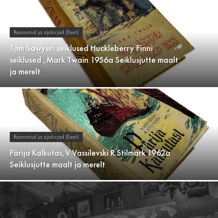
Raamatud ja ajakirjad (Eesti)
Tom Sawyeri seiklused Huckleberry Finni
seiklused ,Mark Twain 1956a Seiklusjutte maalt
ja merelt
Raamatud ja ajakirjad (Eesti)
Pärija Kalkutas,V.Vassilevski R.Stilmark 1962a
Seiklusjutte maalt ja merelt