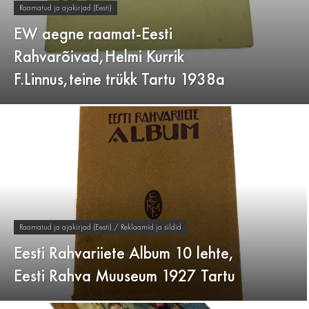
Raamatud ja ajakirjad (Eesti)
EW aegne raamat-Eesti
Rahvarõivad,Helmi Kurrik
F.Linnus,teine trükk Tartu 1938a
Raamatud ja ajakirjad (Eesti) / Reklaamid ja sildid
Eesti Rahvariiete Album 10 lehte,
Eesti Rahva Muuseum 1927 Tartu