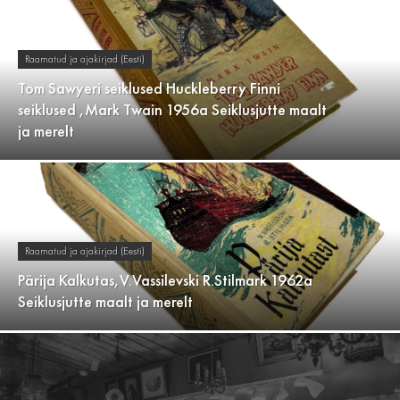
Raamatud ja ajakirjad (Eesti)
Tom Sawyeri seiklused Huckleberry Finni
seiklused ,Mark Twain 1956a Seiklusjutte maalt
ja merelt
Raamatud ja ajakirjad (Eesti)
Pärija Kalkutas,V.Vassilevski R.Stilmark 1962a
Seiklusjutte maalt ja merelt