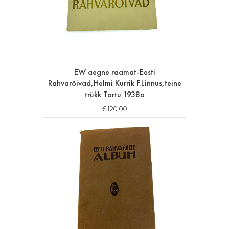
EW aegne raamat-Eesti
Rahvarõivad,Helmi Kurrik F.Linnus,teine
trükk Tartu 1938a
€
120.00