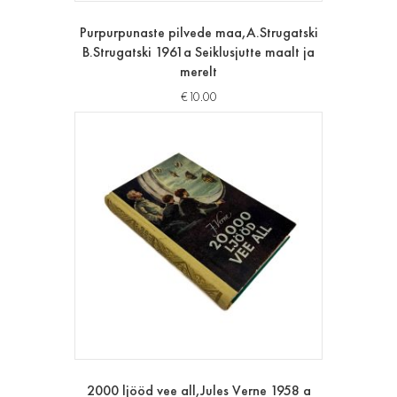
Purpurpunaste pilvede maa,A.Strugatski
B.Strugatski 1961a Seiklusjutte maalt ja
merelt
€
10.00
2000 ljööd vee all,Jules Verne 1958 a