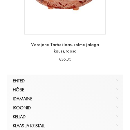
Varajane Tarbeklaas-kolme jalaga
kauss,roosa
€
36.00
EHTED
HÕBE
HÕBE
KULD
NÕUD, POKAALID
IDAMAINE
MUU
PITSID, TOPSID
LUUST JA ELEVANDILUUST
IKOONID
KÕIK
SERVIISID
KÕIK
IKOONILAMBID
EHTED
IDAMAINE
KELLAD
SÖÖGIRIISTAD
KÕIK
KÄEKELLAD
IKOONID
KLAAS JA KRISTALL