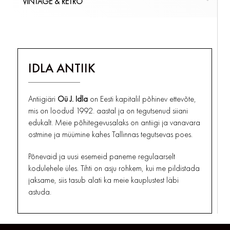
VINTAGE & RETRO
REKLAAMID JA SILDID
TOOLID
MUNATOPSID
LAMBIKUPLID
ARENSBURG KURESSAARE
PLAKAT
TELEFONID, RAADIO
KÕIK
ÕLLEKAPAD
LAUALAMBID
KIRJUTUSLAUA GARNITUURID
KÕIK
MÖÖBEL
VINTAGE & RETRO
TUBAKA SÕPRADELE
PUDELID
ÕLILAMBID/KLAASID
MAAKAARDID JA GLOOBUSED
PORTSIGARID
KÕIK
SERVIISID
PÕRANDALAMBID
MÄRGUKELLAD JA KELLUKESED
KOLLEKTSIONEERIMINE
IDLA ANTIIK
TUHATOOSID, SIGARETIHOIDJAD
SUHKRU-, SOOLA-, PIPRA- JA VÕITOOSID
SEINALAMBID
MÕÕTERIISTAD
KÕIK
BAROMEETRID, TERMOMEETRID
TUBAKA SÕPRADELE
TALDRIKUD
KÕIK
SAMOVARID
VALGUSTID
Antiigiäri
Oü J. Idla
on Eesti kapitalil põhinev ettevõte,
MUUD MÕÕTERIISTAD
TASSID , TOPSID JA KRUUSID
TEKSTIILID JA RIIDEESEMED
mis on loodud 1992. aastal ja on tegutsenud siiani
KÕIK
MÕÕTERIISTAD
edukalt. Meie põhitegevusalaks on antiigi ja vanavara
TEEPURGID
UHMRID
ostmine ja müümine kahes Tallinnas tegutsevas poes.
VAAGNAD JA KANDIKUD
UKSELINGID, HINGED, LUKUD
VAASID
VAHENDID JA TÖÖRIISTAD
Põnevaid ja uusi esemeid paneme regulaarselt
kodulehele üles. Tihti on asju rohkem, kui me pildistada
KÕIK
KÕIK
PORTSELAN JA KERAAMIKA
VARIA
jaksame, siis tasub alati ka meie kauplustest läbi
astuda.