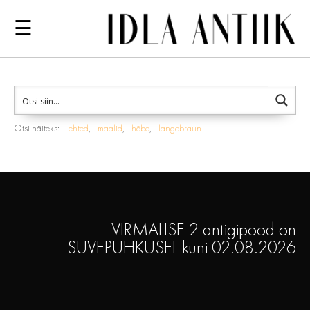
☰
Otsi näiteks:
ehted
maalid
hõbe
langebraun
VIRMALISE 2 antigipood on
SUVEPUHKUSEL kuni 02.08.2026