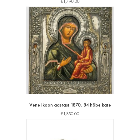
€
1,790.00
Vene ikoon aastast 1870, 84 hõbe kate
€
1,850.00