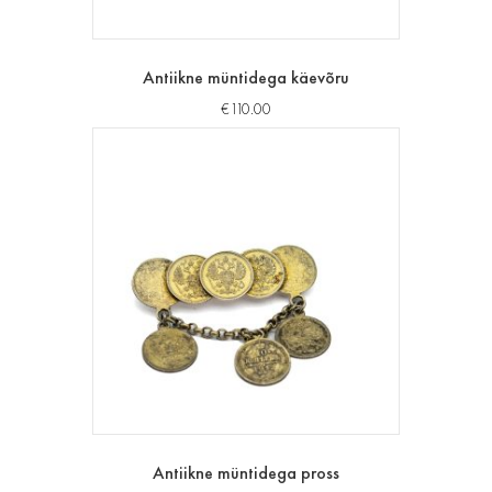
Antiikne müntidega käevõru
€
110.00
Antiikne müntidega pross