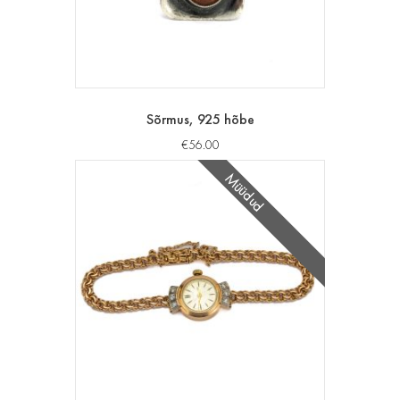
Sõrmus, 925 hõbe
€
56.00
Müüdud