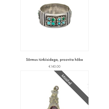
Sõrmus türkiisidega, proovita hõbe
€
140.00
Müüdud