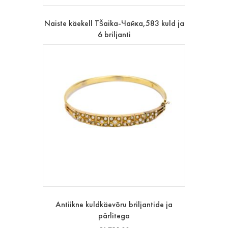
Naiste käekell Tšaika-Чайка,583 kuld ja
6 briljanti
Antiikne kuldkäevõru briljantide ja
pärlitega