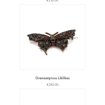
€
350.00
Granaatpross Liblikas
€
280.00