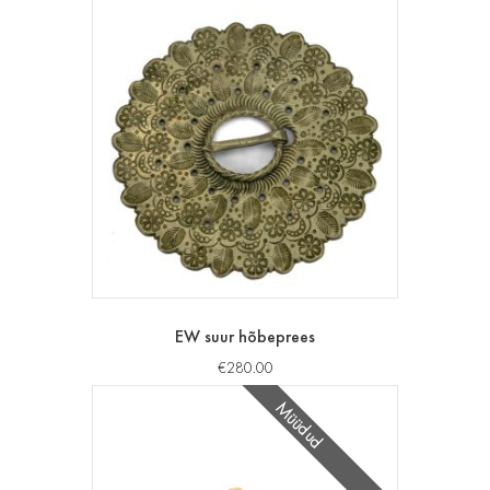
EW suur hõbeprees
€
280.00
Müüdud