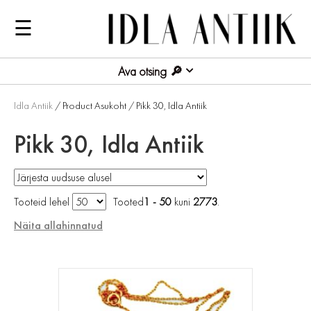
☰
Ava otsing
Idla Antiik
/ Product Asukoht / Pikk 30, Idla Antiik
Pikk 30, Idla Antiik
Tooteid lehel
Tooted
1 - 50
kuni
2773
.
Näita allahinnatud