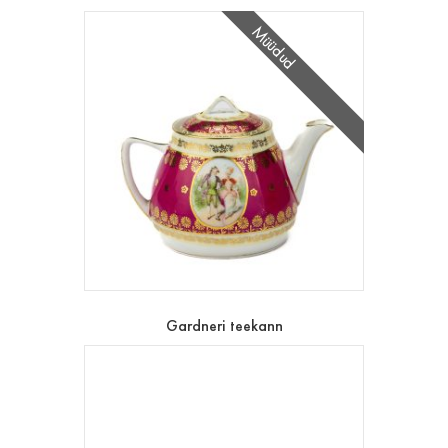
Müüdud
Gardneri teekann