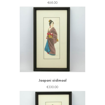
€
68.00
Jaapani siidimaal
€
330.00