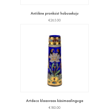
Antiikne pronksist hobusekuju
€
265.00
Artdeco klaasvaas käsimaalinguga
€
180.00