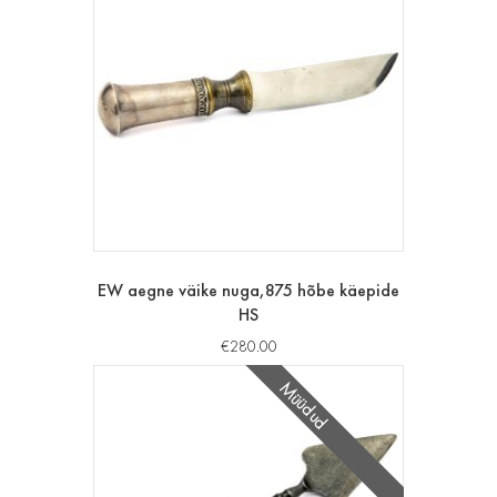
EW aegne väike nuga,875 hõbe käepide
HS
€
280.00
Müüdud