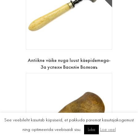
Antiikne väike nuga luust käepidemega-
За успехи Василiи Волковъ
See veebileht kasutab küpsiseid, et pakkuda paremat kasutajakogemust
ning optimeerida veebisaidi sisu.
Loe veel
Luba