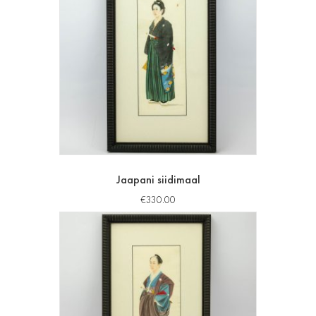
Jaapani siidimaal
€
330.00