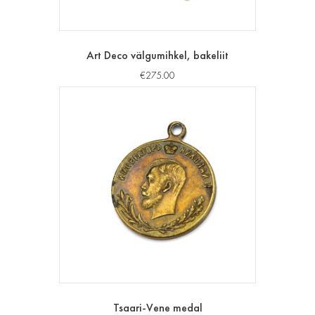
Art Deco välgumihkel, bakeliit
€
275.00
Tsaari-Vene medal