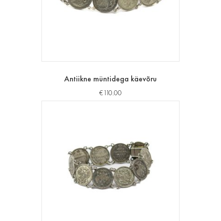
Antiikne müntidega käevõru
€
110.00